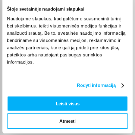
Vahur T.
Šioje svetainėje naudojami slapukai
Patvirtintas pirkėjas
Naudojame slapukus, kad galėtume suasmeninti turinį
Pigus pasiūlymas
bei skelbimus, teikti visuomeninės medijos funkcijas ir
analizuoti srautą. Be to, svetainės naudojimo informaciją
GYTIS M.
bendriname su visuomeninės medijos, reklamavimo ir
Patvirtintas pirkėjas
analizės partneriais, kurie gali ją pridėti prie kitos jūsų
Viskas sklandžiai ir greitai, niekada nenuvilia
pateiktos arba naudojant paslaugas surinktos
informacijos.
Edita M.
Patvirtintas pirkėjas
Rodyti informaciją
Prekė gauta pilnos komplektacijos
Leisti visus
Justinas M.
Patvirtintas pirkėjas
Prekė gavau ,kokybė puiki , niekas nepažeista , malonu turėti reikalų su
Atmesti
bigbox. ...