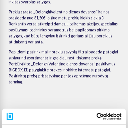
ir kitas svarbias sąlygas.
Prekių sąraše „DelonghiValentino dienos dovanos“ kainos
prasideda nuo 81,50€, o šiuo metu prekių kiekis siekia 3.
Renkantis verta atkreipti dėmesį į taikomas akcijas, specialius
pasiūlymus, techninius parametrus bei papildomas pirkimo
sąlygas, kad būtų lengviau išsirinkti geriausiai jūsų poreikius
atitinkantį variantą.
Papildomi pasirinkimai ir prekių savybių filtrai padeda patogiai
susiaurinti asortimentą ir greičiau rasti tinkamą prekę.
Peržiūrėkite „DelonghiValentino dienos dovanos“ pasiūlymus
BIGBOX.LT, palyginkite prekes ir pirkite internetu patogiai.
Pasirinktą prekę pristatysime per jos aprašyme nurodytą
terminą.
Pirkėjų atsiliepimai apie prekes