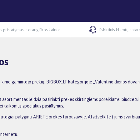
s pristatymas ir draugiškos kainos
Išskirtinis klientų apta
os
ikimo gamintojo prekių. BIGBOX.LT kategorijoje „Valentino dienos dovano
 asortimentas leidžia pasirinkti prekes skirtingiems poreikiams, biudžetui i
ei taikomus specialius pasiūlymus.
patogiai palyginti ARIETE prekes tarpusavyje. Atsižvelkite į jums svarbiau
internetu.