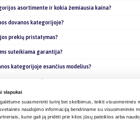
orijos asortimente ir kokia žemiausia kaina?
enos dovanos kategorijoje?
jos prekių pristatymas?
ėms suteikiama garantija?
anos kategorijoje esančius modelius?
joje esančias prekes internetu?
i slapukai
alėtume suasmeninti turinį bei skelbimus, teikti visuomeninės m
o, svetainės naudojimo informaciją bendriname su visuomeninės m
tneriais, kurie gali ją pridėti prie kitos jūsų pateiktos arba naud
© 2012-
2026
BIGBOX.LT