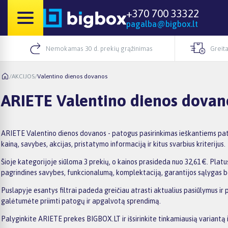
+370 700 33322
pagalba@bigbox.lt
Nemokamas 30 d. prekių grąžinimas
Greita
/
AKCIJOS
/
Valentino dienos dovanos
ARIETE Valentino dienos dovan
ARIETE Valentino dienos dovanos - patogus pasirinkimas ieškantiems pat
kainą, savybes, akcijas, pristatymo informaciją ir kitus svarbius kriterijus.
Šioje kategorijoje siūloma 3 prekių, o kainos prasideda nuo 32,61 €. Platus
pagrindines savybes, funkcionalumą, komplektaciją, garantijos sąlygas b
Puslapyje esantys filtrai padeda greičiau atrasti aktualius pasiūlymus ir 
galėtumėte priimti patogų ir apgalvotą sprendimą.
Palyginkite ARIETE prekes BIGBOX.LT ir išsirinkite tinkamiausią variantą 