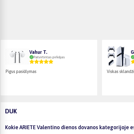
Vahur T.
G
Patvirtintas pirkėjas
Pigus pasiūlymas
Viskas sklandži
DUK
Kokie ARIETE Valentino dienos dovanos kategorijoje e