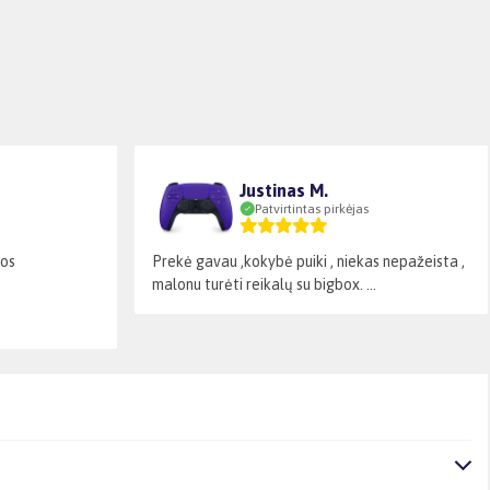
Justinas M.
Patvirtintas pirkėjas
jos
Prekė gavau ,kokybė puiki , niekas nepažeista ,
malonu turėti reikalų su bigbox. ...