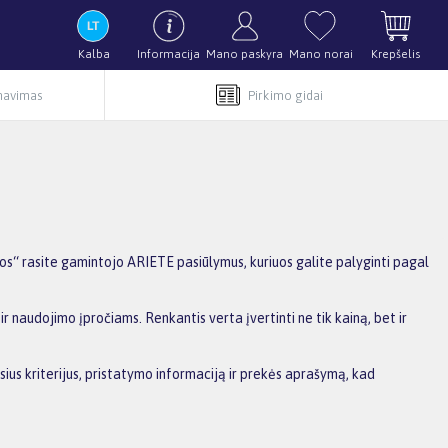
Kalba
Informacija
Mano paskyra
Mano norai
Krepšelis
rnavimas
Pirkimo gidai
s“ rasite gamintojo ARIETE pasiūlymus, kuriuos galite palyginti pagal
r naudojimo įpročiams. Renkantis verta įvertinti ne tik kainą, bet ir
sius kriterijus, pristatymo informaciją ir prekės aprašymą, kad