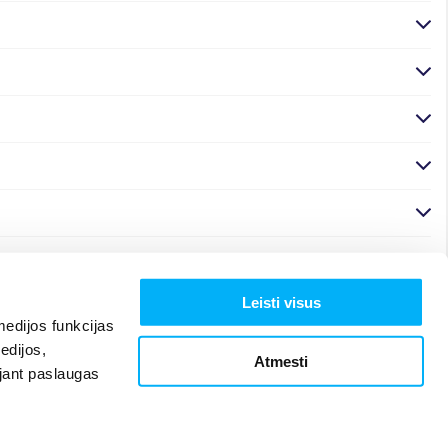
Leisti visus
edijos funkcijas
edijos,
Atmesti
ojant paslaugas