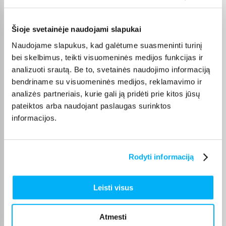
Pirkėjų atsiliepimai apie prekes
Šioje svetainėje naudojami slapukai
Vytautas B.
Naudojame slapukus, kad galėtume suasmeninti turinį
Patvirtintas pirkėjas
bei skelbimus, teikti visuomeninės medijos funkcijas ir
Pirktas žmonai. Labai džiaugiasi jį turėdama, daug sportuoja, tai
analizuoti srautą. Be to, svetainės naudojimo informaciją
padeda siekti ...
bendriname su visuomeninės medijos, reklamavimo ir
analizės partneriais, kurie gali ją pridėti prie kitos jūsų
Vaidotas J.
pateiktos arba naudojant paslaugas surinktos
Patvirtintas pirkėjas
informacijos.
Labai puikus laikrodis!
Rodyti informaciją
Jonas G.
Patvirtintas pirkėjas
Funkcionalus, patogus naudoti. Ekranas ryškus. Baterija laiko labai ilgai.
Leisti visus
Gytis Š.
Atmesti
Patvirtintas pirkėjas