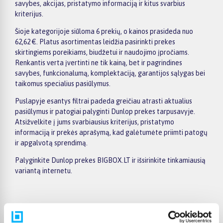
savybes, akcijas, pristatymo informaciją ir kitus svarbius
kriterijus.
Šioje kategorijoje siūloma 6 prekių, o kainos prasideda nuo
62,62 €. Platus asortimentas leidžia pasirinkti prekes
skirtingiems poreikiams, biudžetui ir naudojimo įpročiams.
Renkantis verta įvertinti ne tik kainą, bet ir pagrindines
savybes, funkcionalumą, komplektaciją, garantijos sąlygas bei
taikomus specialius pasiūlymus.
Puslapyje esantys filtrai padeda greičiau atrasti aktualius
pasiūlymus ir patogiai palyginti Dunlop prekes tarpusavyje.
Atsižvelkite į jums svarbiausius kriterijus, pristatymo
informaciją ir prekės aprašymą, kad galėtumėte priimti patogų
ir apgalvotą sprendimą.
Palyginkite Dunlop prekes BIGBOX.LT ir išsirinkite tinkamiausią
variantą internetu.