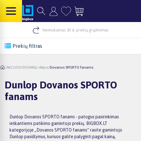
Nemokamas 30 d. prekių grąžinimas
Prekių filtras
/
AKCIJOS
/
DOVANŲ idėjos
/
Dovanos SPORTO fanams
Dunlop Dovanos SPORTO
fanams
Dunlop Dovanos SPORTO fanams - patogus pasirinkimas
ieškantiems patikimo gamintojo prekių. BIGBOX.LT
kategorijoje „Dovanos SPORTO fanams“ rasite gamintojo
Dunlop pasiūlymus, kuriuos galite palyginti pagal kainą,