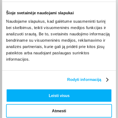
Pirkėjų atsiliepimai apie prekes
Šioje svetainėje naudojami slapukai
Gytis Š.
Naudojame slapukus, kad galėtume suasmeninti turinį
Patvirtintas pirkėjas
bei skelbimus, teikti visuomeninės medijos funkcijas ir
Tyli, tvirta ir patvari
analizuoti srautą. Be to, svetainės naudojimo informaciją
bendriname su visuomeninės medijos, reklamavimo ir
analizės partneriais, kurie gali ją pridėti prie kitos jūsų
Neringa R.
pateiktos arba naudojant paslaugas surinktos
Patvirtintas pirkėjas
informacijos.
Patogus, kokybiškas dantų šepetėlis
Vilma R.
Rodyti informaciją
Patvirtintas pirkėjas
Užsakymas buvo įvykdytas greitai, sklandžiai ir prekė puiki.
Leisti visus
Nemira P.
Atmesti
Patvirtintas pirkėjas