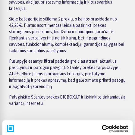
savybes, akcijas, pristatymo informaciją ir kitus svarbius
kriterijus.
Šioje kategorijoje siūloma 2 prekių, o kainos prasideda nuo
42,25 €. Platus asortimentas leidžia pasirinkti prekes
skirtingiems poreikiams, biudžetui ir naudojimo įpročiams.
Renkantis verta įvertinti ne tik kainą, bet ir pagrindines
savybes, funkcionalumą, komplektaciją, garantijos sąlygas bei
taikomus specialius pasiūlymus.
Puslapyje esantys filtrai padeda greičiau atrasti aktualius
pasiūlymus ir patogiai palyginti Stanley prekes tarpusavyje.
Atsižvelkite į jums svarbiausius kriterijus, pristatymo
informaciją ir prekės aprašymą, kad galėtumėte priimti patogų
ir apgalvotą sprendimą.
Palyginkite Stanley prekes BIGBOX.LT ir išsirinkite tinkamiausią
variantą internetu.