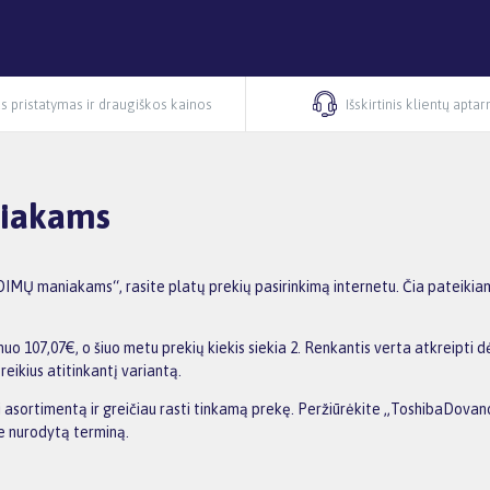
s pristatymas ir draugiškos kainos
Išskirtinis klientų apta
niakams
MŲ maniakams“, rasite platų prekių pasirinkimą internetu. Čia pateikiam
07,07€, o šiuo metu prekių kiekis siekia 2. Renkantis verta atkreipti dėm
reikius atitinkantį variantą.
inti asortimentą ir greičiau rasti tinkamą prekę. Peržiūrėkite „ToshibaDo
me nurodytą terminą.