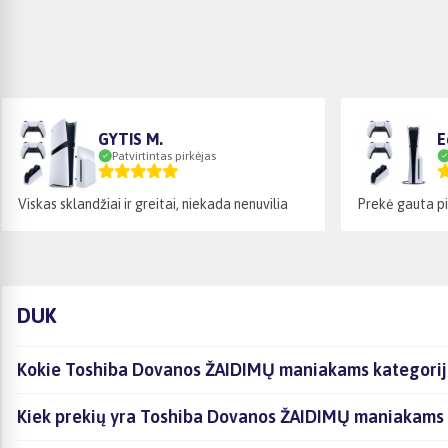
GYTIS M.
E
Patvirtintas pirkėjas
Viskas sklandžiai ir greitai, niekada nenuvilia
Prekė gauta pi
DUK
Kokie Toshiba Dovanos ŽAIDIMŲ maniakams kategorijoj
Kiek prekių yra Toshiba Dovanos ŽAIDIMŲ maniakams k