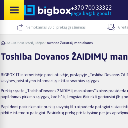
+370 700 33322
pagalba@bigbox.lt
Nemokamas 30 d. prekių grąžinimas
Greita
/
AKCIJOS
/
DOVANŲ idėjos
/
Dovanos ŽAIDIMŲ maniakams
Toshiba Dovanos ŽAIDIMŲ ma
BIGBOX.LT internetinėje parduotuvėje, puslapyje „Toshiba Dovanos ŽAIDI
savybes, pristatymo informaciją ir kitas svarbias sąlygas.
Prekių sąraše „ToshibaDovanos ŽAIDIMŲ maniakams“ kainos prasideda nuo 1
papildomas pirkimo sąlygas, kad būtų lengviau išsirinkti geriausiai jūsų po
Papildomi pasirinkimai ir prekių savybių filtrai padeda patogiai susiaur
pirkite internetu patogiai. Pasirinktą prekę pristatysime per jos aprašy