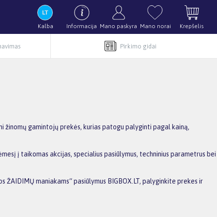
Kalba
Informacija
Mano paskyra
Mano norai
Krepšelis
rnavimas
Pirkimo gidai
i žinomų gamintojų prekės, kurias patogu palyginti pagal kainą,
esį į taikomas akcijas, specialius pasiūlymus, techninius parametrus bei
vanos ŽAIDIMŲ maniakams“ pasiūlymus BIGBOX.LT, palyginkite prekes ir