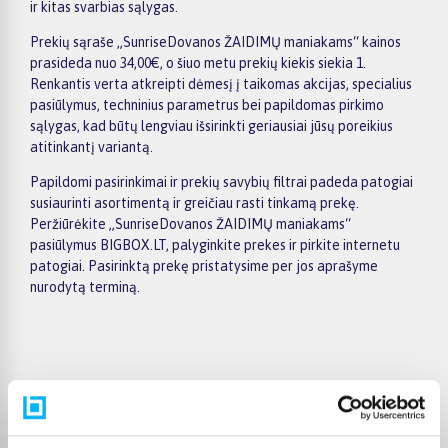
ir kitas svarbias sąlygas.
Prekių sąraše „SunriseDovanos ŽAIDIMŲ maniakams“ kainos
prasideda nuo 34,00€, o šiuo metu prekių kiekis siekia 1.
Renkantis verta atkreipti dėmesį į taikomas akcijas, specialius
pasiūlymus, techninius parametrus bei papildomas pirkimo
sąlygas, kad būtų lengviau išsirinkti geriausiai jūsų poreikius
atitinkantį variantą.
Papildomi pasirinkimai ir prekių savybių filtrai padeda patogiai
susiaurinti asortimentą ir greičiau rasti tinkamą prekę.
Peržiūrėkite „SunriseDovanos ŽAIDIMŲ maniakams“
pasiūlymus BIGBOX.LT, palyginkite prekes ir pirkite internetu
patogiai. Pasirinktą prekę pristatysime per jos aprašyme
nurodytą terminą.
Pirkėjų atsiliepimai apie prekes