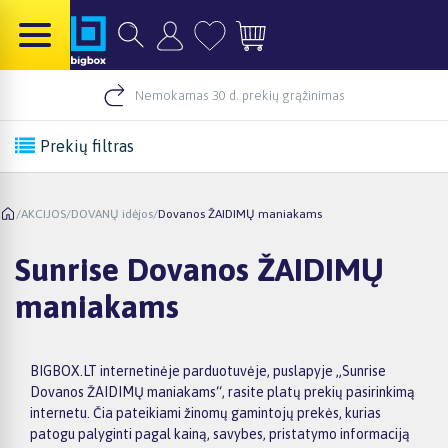
Nemokamas 30 d. prekių grąžinimas
Prekių filtras
/
AKCIJOS
/
DOVANŲ idėjos
/
Dovanos ŽAIDIMŲ maniakams
Sunrise Dovanos ŽAIDIMŲ
maniakams
BIGBOX.LT internetinėje parduotuvėje, puslapyje „Sunrise
Dovanos ŽAIDIMŲ maniakams“, rasite platų prekių pasirinkimą
internetu. Čia pateikiami žinomų gamintojų prekės, kurias
patogu palyginti pagal kainą, savybes, pristatymo informaciją