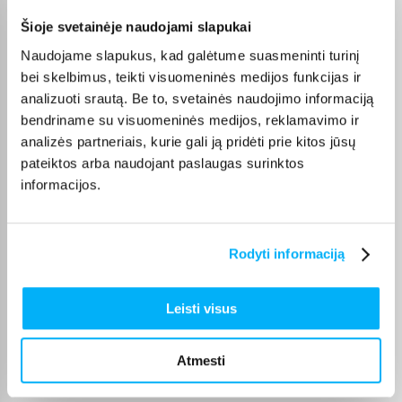
GYTIS M.
Šioje svetainėje naudojami slapukai
Patvirtintas pirkėjas
Naudojame slapukus, kad galėtume suasmeninti turinį
Viskas sklandžiai ir greitai, niekada nenuvilia
bei skelbimus, teikti visuomeninės medijos funkcijas ir
analizuoti srautą. Be to, svetainės naudojimo informaciją
Edita M.
bendriname su visuomeninės medijos, reklamavimo ir
Patvirtintas pirkėjas
analizės partneriais, kurie gali ją pridėti prie kitos jūsų
Prekė gauta pilnos komplektacijos
pateiktos arba naudojant paslaugas surinktos
informacijos.
Karolis G.
Patvirtintas pirkėjas
Rodyti informaciją
Prekė atitiko lūkesčius
Leisti visus
Ričardas P.
Patvirtintas pirkėjas
greitas ir patogus pristatymas
Atmesti