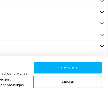
Leisti visus
edijos funkcijas
edijos,
Atmesti
ojant paslaugas