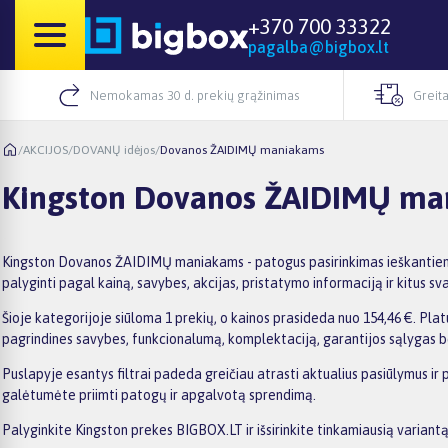
+370 700 33322
pagalba@bigbox.lt
Nemokamas 30 d. prekių grąžinimas
Greita
/
AKCIJOS
/
DOVANŲ idėjos
/
Dovanos ŽAIDIMŲ maniakams
Kingston Dovanos ŽAIDIMŲ ma
Kingston Dovanos ŽAIDIMŲ maniakams - patogus pasirinkimas ieškantiem
palyginti pagal kainą, savybes, akcijas, pristatymo informaciją ir kitus svar
Šioje kategorijoje siūloma 1 prekių, o kainos prasideda nuo 154,46 €. Platu
pagrindines savybes, funkcionalumą, komplektaciją, garantijos sąlygas b
Puslapyje esantys filtrai padeda greičiau atrasti aktualius pasiūlymus ir 
galėtumėte priimti patogų ir apgalvotą sprendimą.
Palyginkite Kingston prekes BIGBOX.LT ir išsirinkite tinkamiausią variantą