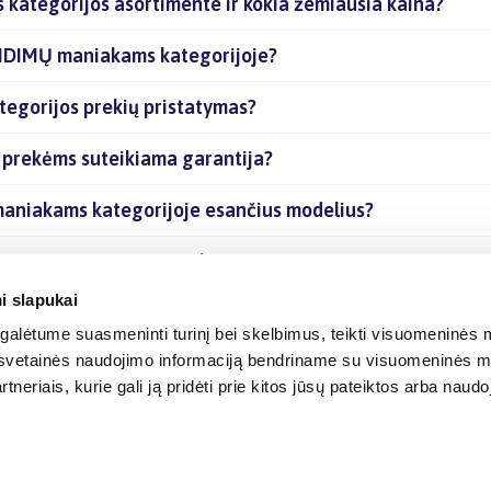
kategorijos asortimente ir kokia žemiausia kaina?
AIDIMŲ maniakams kategorijoje?
egorijos prekių pristatymas?
prekėms suteikiama garantija?
maniakams kategorijoje esančius modelius?
egorijoje esančias prekes internetu?
i slapukai
alėtume suasmeninti turinį bei skelbimus, teikti visuomeninės m
o, svetainės naudojimo informaciją bendriname su visuomeninės m
tneriais, kurie gali ją pridėti prie kitos jūsų pateiktos arba naud
© 2012-
2026
BIGBOX.LT