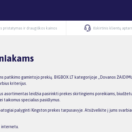
s pristatymas ir draugiškos kainos
Išskirtinis klientų apta
niakams
s patikimo gamintojo prekių. BIGBOX.LT kategorijoje „Dovanos ŽAIDIMŲ 
bius kriterijus.
s asortimentas leidžia pasirinkti prekes skirtingiems poreikiams, biudžetui 
ei taikomus specialius pasiūlymus.
patogiai palyginti Kingston prekes tarpusavyje. Atsižvelkite į jums svarbia
 internetu.