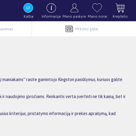
Kalba
Informacija
Mano paskyra
Mano norai
Krepšelis
rnavimas
Pirkimo gidai
maniakams“ rasite gamintojo Kingston pasiūlymus, kuriuos galite
ir naudojimo įpročiams. Renkantis verta įvertinti ne tik kainą, bet ir
usius kriterijus, pristatymo informaciją ir prekės aprašymą, kad