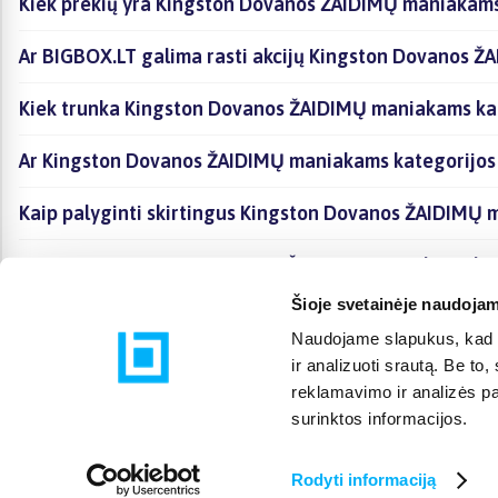
Kiek prekių yra Kingston Dovanos ŽAIDIMŲ maniakams 
Ar BIGBOX.LT galima rasti akcijų Kingston Dovanos Ž
Kiek trunka Kingston Dovanos ŽAIDIMŲ maniakams kat
Ar Kingston Dovanos ŽAIDIMŲ maniakams kategorijos 
Kaip palyginti skirtingus Kingston Dovanos ŽAIDIMŲ 
Kaip įsigyti Kingston Dovanos ŽAIDIMŲ maniakams kat
Šioje svetainėje naudojam
Naudojame slapukus, kad g
ir analizuoti srautą. Be t
reklamavimo ir analizės par
surinktos informacijos.
Rodyti informaciją