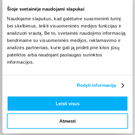
GYTIS M.
Šioje svetainėje naudojami slapukai
Patvirtintas pirkėjas
Naudojame slapukus, kad galėtume suasmeninti turinį
Viskas sklandžiai ir greitai, niekada nenuvilia
bei skelbimus, teikti visuomeninės medijos funkcijas ir
analizuoti srautą. Be to, svetainės naudojimo informaciją
Edita M.
bendriname su visuomeninės medijos, reklamavimo ir
Patvirtintas pirkėjas
analizės partneriais, kurie gali ją pridėti prie kitos jūsų
Prekė gauta pilnos komplektacijos
pateiktos arba naudojant paslaugas surinktos
informacijos.
Karolis G.
Patvirtintas pirkėjas
Rodyti informaciją
Prekė atitiko lūkesčius
Leisti visus
Ričardas P.
Patvirtintas pirkėjas
greitas ir patogus pristatymas
Atmesti