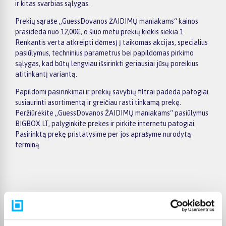
ir kitas svarbias sąlygas.
Prekių sąraše „GuessDovanos ŽAIDIMŲ maniakams“ kainos
prasideda nuo 12,00€, o šiuo metu prekių kiekis siekia 1.
Renkantis verta atkreipti dėmesį į taikomas akcijas, specialius
pasiūlymus, techninius parametrus bei papildomas pirkimo
sąlygas, kad būtų lengviau išsirinkti geriausiai jūsų poreikius
atitinkantį variantą.
Papildomi pasirinkimai ir prekių savybių filtrai padeda patogiai
susiaurinti asortimentą ir greičiau rasti tinkamą prekę.
Peržiūrėkite „GuessDovanos ŽAIDIMŲ maniakams“ pasiūlymus
BIGBOX.LT, palyginkite prekes ir pirkite internetu patogiai.
Pasirinktą prekę pristatysime per jos aprašyme nurodytą
terminą.
Pirkėjų atsiliepimai apie prekes