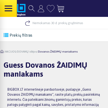
Nemokamas 30 d. prekių grąžinimas
Prekių filtras
/
AKCIJOS
/
DOVANŲ idėjos
/
Dovanos ŽAIDIMŲ maniakams
Guess Dovanos ŽAIDIMŲ
maniakams
BIGBOX.LT internetinėje parduotuvėje, puslapyje „Guess
Dovanos ŽAIDIMŲ maniakams“, rasite platų prekių pasirinkimą
internetu. Čia pateikiami žinomų gamintojų prekės, kurias
patogu palyginti pagal kainą, savybes, pristatymo informaciją