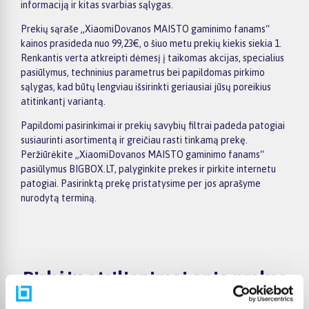
informaciją ir kitas svarbias sąlygas.
Prekių sąraše „XiaomiDovanos MAISTO gaminimo fanams“
kainos prasideda nuo 99,23€, o šiuo metu prekių kiekis siekia 1.
Renkantis verta atkreipti dėmesį į taikomas akcijas, specialius
pasiūlymus, techninius parametrus bei papildomas pirkimo
sąlygas, kad būtų lengviau išsirinkti geriausiai jūsų poreikius
atitinkantį variantą.
Papildomi pasirinkimai ir prekių savybių filtrai padeda patogiai
susiaurinti asortimentą ir greičiau rasti tinkamą prekę.
Peržiūrėkite „XiaomiDovanos MAISTO gaminimo fanams“
pasiūlymus BIGBOX.LT, palyginkite prekes ir pirkite internetu
patogiai. Pasirinktą prekę pristatysime per jos aprašyme
nurodytą terminą.
Pirkėjų atsiliepimai apie prekes