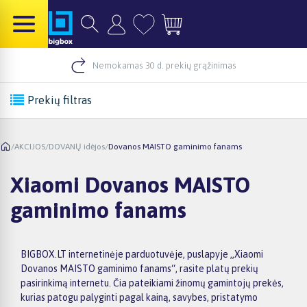
Nemokamas 30 d. prekių grąžinimas
Prekių filtras
/
AKCIJOS
/
DOVANŲ idėjos
/
Dovanos MAISTO gaminimo fanams
Xiaomi Dovanos MAISTO
gaminimo fanams
BIGBOX.LT internetinėje parduotuvėje, puslapyje „Xiaomi
Dovanos MAISTO gaminimo fanams“, rasite platų prekių
pasirinkimą internetu. Čia pateikiami žinomų gamintojų prekės,
kurias patogu palyginti pagal kainą, savybes, pristatymo