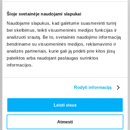
jonas m.
Patvirtintas pirkėjas
Šioje svetainėje naudojami slapukai
Viskas puiku. Nežinau ką turiu vertinti prekę ar paradvėją? Vertinti reiktų
Naudojame slapukus, kad galėtume suasmeninti turinį
tada ...
bei skelbimus, teikti visuomeninės medijos funkcijas ir
analizuoti srautą. Be to, svetainės naudojimo informaciją
Eglė J.
bendriname su visuomeninės medijos, reklamavimo ir
Patvirtintas pirkėjas
analizės partneriais, kurie gali ją pridėti prie kitos jūsų
Prekė kokybiška. Greitas pristatymas 👌
pateiktos arba naudojant paslaugas surinktos
informacijos.
Aurelija V.
Patvirtintas pirkėjas
Rodyti informaciją
Puikus pirkinys
Leisti visus
Gytis Š.
Patvirtintas pirkėjas
Tyli, tvirta ir patvari
Atmesti