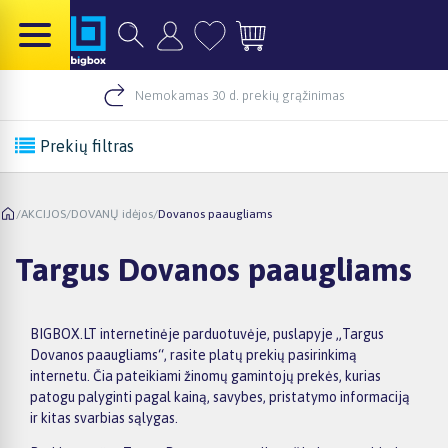
Nemokamas 30 d. prekių grąžinimas
Prekių filtras
/
AKCIJOS
/
DOVANŲ idėjos
/
Dovanos paaugliams
Targus Dovanos paaugliams
BIGBOX.LT internetinėje parduotuvėje, puslapyje „Targus
Dovanos paaugliams“, rasite platų prekių pasirinkimą
internetu. Čia pateikiami žinomų gamintojų prekės, kurias
patogu palyginti pagal kainą, savybes, pristatymo informaciją
ir kitas svarbias sąlygas.