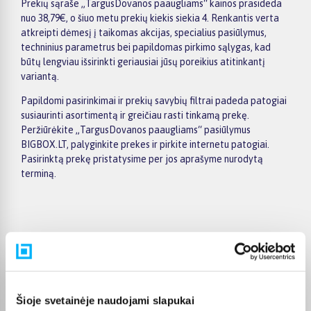
Prekių sąraše „TargusDovanos paaugliams“ kainos prasideda
nuo 38,79€, o šiuo metu prekių kiekis siekia 4. Renkantis verta
atkreipti dėmesį į taikomas akcijas, specialius pasiūlymus,
techninius parametrus bei papildomas pirkimo sąlygas, kad
būtų lengviau išsirinkti geriausiai jūsų poreikius atitinkantį
variantą.
Papildomi pasirinkimai ir prekių savybių filtrai padeda patogiai
susiaurinti asortimentą ir greičiau rasti tinkamą prekę.
Peržiūrėkite „TargusDovanos paaugliams“ pasiūlymus
BIGBOX.LT, palyginkite prekes ir pirkite internetu patogiai.
Pasirinktą prekę pristatysime per jos aprašyme nurodytą
terminą.
Pirkėjų atsiliepimai apie prekes
GYTIS M.
Šioje svetainėje naudojami slapukai
Patvirtintas pirkėjas