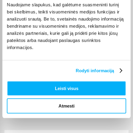
Naudojame slapukus, kad galėtume suasmeninti turinį
Viskas sklandžiai ir greitai, niekada nenuvilia
bei skelbimus, teikti visuomeninės medijos funkcijas ir
analizuoti srautą. Be to, svetainės naudojimo informaciją
bendriname su visuomeninės medijos, reklamavimo ir
Eglė V.
Patvirtintas pirkėjas
analizės partneriais, kurie gali ją pridėti prie kitos jūsų
pateiktos arba naudojant paslaugas surinktos
Viskas puiku. Greitas pristatymas
informacijos.
Ričardas P.
Patvirtintas pirkėjas
Rodyti informaciją
greitas ir patogus pristatymas
Leisti visus
Albert O.
Patvirtintas pirkėjas
Atmesti
Puikus biudžetinis telefonas.