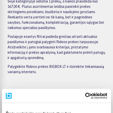
Šioje kategorijoje siūloma 1 prekių, o kainos prasideda nuo
167,00 €. Platus asortimentas leidžia pasirinkti prekes
skirtingiems poreikiams, biudžetui ir naudojimo įpročiams.
Renkantis verta įvertinti ne tik kainą, bet ir pagrindines
savybes, funkcionalumą, komplektaciją, garantijos sąlygas bei
taikomus specialius pasiūlymus.
Puslapyje esantys filtrai padeda greičiau atrasti aktualius
pasiūlymus ir patogiai palyginti Rideoo prekes tarpusavyje.
Atsižvelkite į jums svarbiausius kriterijus, pristatymo
informaciją ir prekės aprašymą, kad galėtumėte priimti patogų
ir apgalvotą sprendimą.
Palyginkite Rideoo prekes BIGBOX.LT ir išsirinkite tinkamiausią
variantą internetu.
Pirkėjų atsiliepimai apie prekes