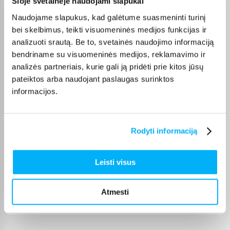
Šioje svetainėje naudojami slapukai
GYTIS M.
Naudojame slapukus, kad galėtume suasmeninti turinį
Patvirtintas pirkėjas
bei skelbimus, teikti visuomeninės medijos funkcijas ir
Viskas sklandžiai ir greitai, niekada nenuvilia
analizuoti srautą. Be to, svetainės naudojimo informaciją
bendriname su visuomeninės medijos, reklamavimo ir
Eglė V.
analizės partneriais, kurie gali ją pridėti prie kitos jūsų
Patvirtintas pirkėjas
pateiktos arba naudojant paslaugas surinktos
Viskas puiku. Greitas pristatymas
informacijos.
Ričardas P.
Patvirtintas pirkėjas
Rodyti informaciją
greitas ir patogus pristatymas
Leisti visus
Albert O.
Patvirtintas pirkėjas
Atmesti
Puikus biudžetinis telefonas.