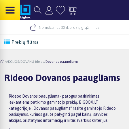
Nemokamas 30 d. prekių grąžinimas
Prekių filtras
/
AKCIJOS
/
DOVANŲ idėjos
/
Dovanos paaugliams
Rideoo Dovanos paaugliams
Rideoo Dovanos paaugliams - patogus pasirinkimas
ieškantiems patikimo gamintojo prekių. BIGBOX.LT
kategorijoje „Dovanos paaugliams“ rasite gamintojo Rideoo
pasiūlymus, kuriuos galite palyginti pagal kainą, savybes,
akcijas, pristatymo informaciją ir kitus svarbius kriterijus.