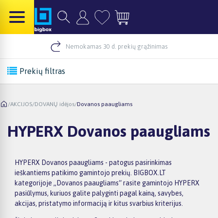
Nemokamas 30 d. prekių grąžinimas
Prekių filtras
/
AKCIJOS
/
DOVANŲ idėjos
/
Dovanos paaugliams
HYPERX Dovanos paaugliams
HYPERX Dovanos paaugliams - patogus pasirinkimas
ieškantiems patikimo gamintojo prekių. BIGBOX.LT
kategorijoje „Dovanos paaugliams“ rasite gamintojo HYPERX
pasiūlymus, kuriuos galite palyginti pagal kainą, savybes,
akcijas, pristatymo informaciją ir kitus svarbius kriterijus.