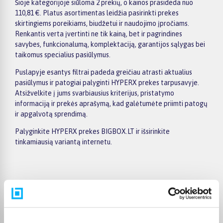
Šioje kategorijoje siūloma 2 prekių, o kainos prasideda nuo
110,81 €. Platus asortimentas leidžia pasirinkti prekes
skirtingiems poreikiams, biudžetui ir naudojimo įpročiams.
Renkantis verta įvertinti ne tik kainą, bet ir pagrindines
savybes, funkcionalumą, komplektaciją, garantijos sąlygas bei
taikomus specialius pasiūlymus.
Puslapyje esantys filtrai padeda greičiau atrasti aktualius
pasiūlymus ir patogiai palyginti HYPERX prekes tarpusavyje.
Atsižvelkite į jums svarbiausius kriterijus, pristatymo
informaciją ir prekės aprašymą, kad galėtumėte priimti patogų
ir apgalvotą sprendimą.
Palyginkite HYPERX prekes BIGBOX.LT ir išsirinkite
tinkamiausią variantą internetu.
Pirkėjų atsiliepimai apie prekes