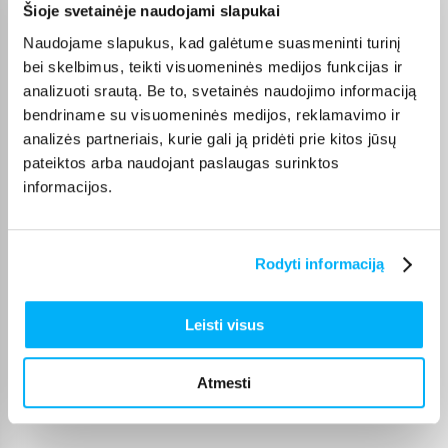
Šioje svetainėje naudojami slapukai
GYTIS M.
Patvirtintas pirkėjas
Naudojame slapukus, kad galėtume suasmeninti turinį
Viskas sklandžiai ir greitai, niekada nenuvilia
bei skelbimus, teikti visuomeninės medijos funkcijas ir
analizuoti srautą. Be to, svetainės naudojimo informaciją
bendriname su visuomeninės medijos, reklamavimo ir
Eglė V.
analizės partneriais, kurie gali ją pridėti prie kitos jūsų
Patvirtintas pirkėjas
pateiktos arba naudojant paslaugas surinktos
Viskas puiku. Greitas pristatymas
informacijos.
Ričardas P.
Patvirtintas pirkėjas
Rodyti informaciją
greitas ir patogus pristatymas
Leisti visus
Albert O.
Patvirtintas pirkėjas
Atmesti
Puikus biudžetinis telefonas.