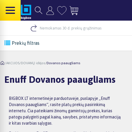
Nemokamas 30 d. prekių grąžinimas
Prekių filtras
/
AKCIJOS
/
DOVANŲ idėjos
/
Dovanos paaugliams
Enuff Dovanos paaugliams
BIGBOX.LT internetinėje parduotuvėje, puslapyje „Enuff
Dovanos paaugliams“, rasite platų prekių pasirinkimą
internetu. Čia pateikiami žinomų gamintojų prekės, kurias
patogu palyginti pagal kainą, savybes, pristatymo informaciją
ir kitas svarbias sąlygas.