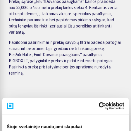
Prekių sąraše „EnuffDovanos paaugliams“ kainos prasideda
nuo 55,00€, o šiuo metu prekių kiekis siekia 4. Renkantis verta
atkreipti dėmesį į taikomas akcijas, specialius pasiūlymus,
techninius parametrus bei papildomas pirkimo sąlygas, kad
būtų lengviau išsirinkti geriausiai jūsų poreikius atitinkantį
variantą.
Papildomi pasirinkimai ir prekių savybių filtrai padeda patogiai
susiaurinti asortimentą ir greičiau rasti tinkamą prekę.
Peržiūrėkite „EnuffDovanos paaugliams“ pasiūlymus
BIGBOX.LT, palyginkite prekes ir pirkite internetu patogiai.
Pasirinktą prekę pristatysime per jos aprašyme nurodytą
terminą.
Pirkėjų atsiliepimai apie prekes
GYTIS M.
Šioje svetainėje naudojami slapukai
Patvirtintas pirkėjas