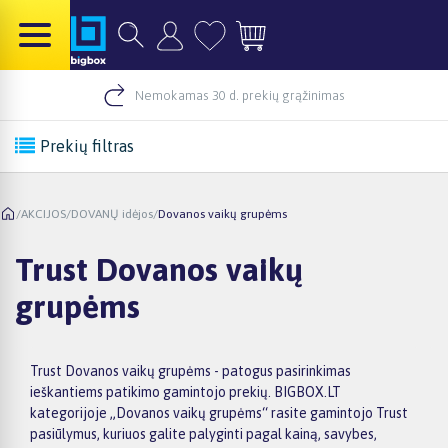
Nemokamas 30 d. prekių grąžinimas
Prekių filtras
/
AKCIJOS
/
DOVANŲ idėjos
/
Dovanos vaikų grupėms
Trust Dovanos vaikų
grupėms
Trust Dovanos vaikų grupėms - patogus pasirinkimas
ieškantiems patikimo gamintojo prekių. BIGBOX.LT
kategorijoje „Dovanos vaikų grupėms“ rasite gamintojo Trust
pasiūlymus, kuriuos galite palyginti pagal kainą, savybes,