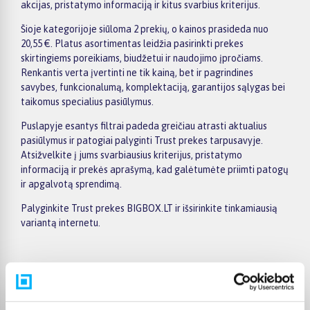
akcijas, pristatymo informaciją ir kitus svarbius kriterijus.
Šioje kategorijoje siūloma 2 prekių, o kainos prasideda nuo
20,55 €. Platus asortimentas leidžia pasirinkti prekes
skirtingiems poreikiams, biudžetui ir naudojimo įpročiams.
Renkantis verta įvertinti ne tik kainą, bet ir pagrindines
savybes, funkcionalumą, komplektaciją, garantijos sąlygas bei
taikomus specialius pasiūlymus.
Puslapyje esantys filtrai padeda greičiau atrasti aktualius
pasiūlymus ir patogiai palyginti Trust prekes tarpusavyje.
Atsižvelkite į jums svarbiausius kriterijus, pristatymo
informaciją ir prekės aprašymą, kad galėtumėte priimti patogų
ir apgalvotą sprendimą.
Palyginkite Trust prekes BIGBOX.LT ir išsirinkite tinkamiausią
variantą internetu.
Pirkėjų atsiliepimai apie prekes