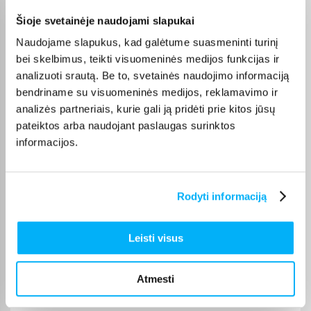
Šioje svetainėje naudojami slapukai
Žydrūnė M.
Naudojame slapukus, kad galėtume suasmeninti turinį
Patvirtintas pirkėjas
bei skelbimus, teikti visuomeninės medijos funkcijas ir
Vaikas patenkintas❤️ puikus žadimas
analizuoti srautą. Be to, svetainės naudojimo informaciją
bendriname su visuomeninės medijos, reklamavimo ir
analizės partneriais, kurie gali ją pridėti prie kitos jūsų
Algirdas Ž.
pateiktos arba naudojant paslaugas surinktos
Patvirtintas pirkėjas
informacijos.
Super 👍👍👍
Rūta P.
Rodyti informaciją
Patvirtintas pirkėjas
Puikus pirkinys . Veikia puikiai
Leisti visus
osvald o.
Patvirtintas pirkėjas
Atmesti
Labai gera kokybė greitas siuntimas!