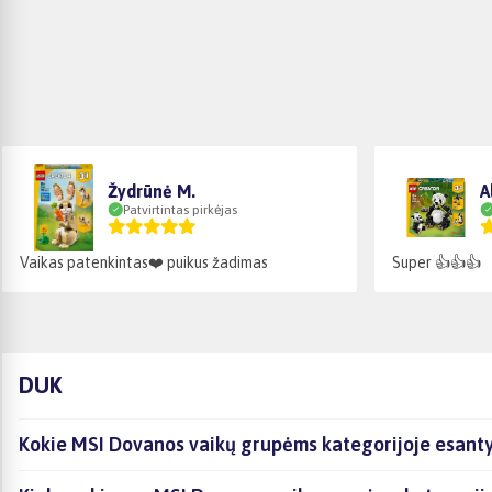
Žydrūnė M.
A
Patvirtintas pirkėjas
Vaikas patenkintas❤️ puikus žadimas
Super 👍👍👍
DUK
Kokie MSI Dovanos vaikų grupėms kategorijoje esantys