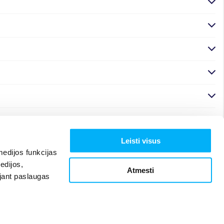
Leisti visus
edijos funkcijas
edijos,
Atmesti
ojant paslaugas