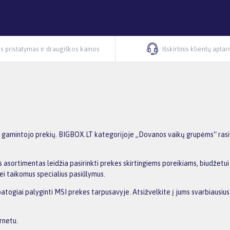
s pristatymas ir draugiškos kainos
Išskirtinis klientų apta
gamintojo prekių. BIGBOX.LT kategorijoje „Dovanos vaikų grupėms“ rasite
 asortimentas leidžia pasirinkti prekes skirtingiems poreikiams, biudžetui i
ei taikomus specialius pasiūlymus.
 patogiai palyginti MSI prekes tarpusavyje. Atsižvelkite į jums svarbiausi
rnetu.