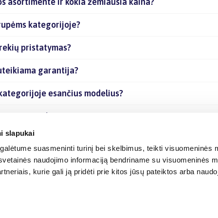
s asortimente ir kokia žemiausia kaina?
rupėms kategorijoje?
rekių pristatymas?
uteikiama garantija?
kategorijoje esančius modelius?
esančias prekes internetu?
i slapukai
alėtume suasmeninti turinį bei skelbimus, teikti visuomeninės m
o, svetainės naudojimo informaciją bendriname su visuomeninės m
tneriais, kurie gali ją pridėti prie kitos jūsų pateiktos arba naud
© 2012-
2026
BIGBOX.LT