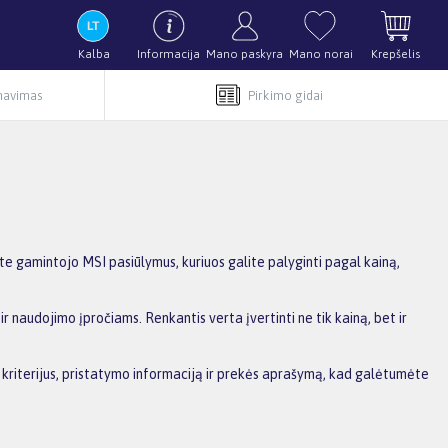
Kalba
Informacija
Mano paskyra
Mano norai
Krepšelis
rnavimas
Pirkimo gidai
 gamintojo MSI pasiūlymus, kuriuos galite palyginti pagal kainą,
r naudojimo įpročiams. Renkantis verta įvertinti ne tik kainą, bet ir
us kriterijus, pristatymo informaciją ir prekės aprašymą, kad galėtumėte