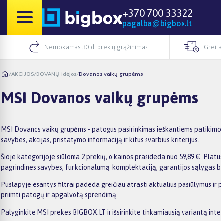
+370 700 33322
pagalba@bigbox.lt
Nemokamas 30 d. prekių grąžinimas
Greita
/
AKCIJOS
/
DOVANŲ idėjos
/
Dovanos vaikų grupėms
MSI Dovanos vaikų grupėms
MSI Dovanos vaikų grupėms - patogus pasirinkimas ieškantiems patikimo 
savybes, akcijas, pristatymo informaciją ir kitus svarbius kriterijus.
Šioje kategorijoje siūloma 2 prekių, o kainos prasideda nuo 59,89 €. Platus
pagrindines savybes, funkcionalumą, komplektaciją, garantijos sąlygas b
Puslapyje esantys filtrai padeda greičiau atrasti aktualius pasiūlymus ir
priimti patogų ir apgalvotą sprendimą.
Palyginkite MSI prekes BIGBOX.LT ir išsirinkite tinkamiausią variantą inte