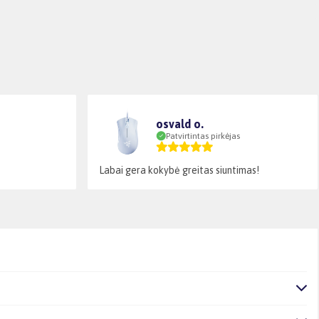
osvald o.
Patvirtintas pirkėjas
Labai gera kokybė greitas siuntimas!