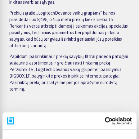
ir kitas svarbias sąlygas.
Prekių sąraše „LogitechDovanos vaikų grupėms“ kainos
prasideda nuo 8,49€, o šiuo metu prekių kiekis siekia 15.
Renkantis verta atkreipti dėmesį į taikomas akcijas, specialius
pasiūlymus, techninius parametrus bei papildomas pirkimo
sąlygas, kad būtų lengviau išsirinkti geriausiai jūsų poreikius
atitinkantį variantą.
Papildomi pasirinkimai ir prekių savybių filtrai padeda patogiai
susiaurinti asortimentą ir greičiau rasti tinkamą prekę.
Peržiūrėkite „LogitechDovanos vaikų grupėms“ pasiūlymus
BIGBOX.LT, palyginkite prekes ir pirkite internetu patogiai.
Pasirinktą prekę pristatysime per jos aprašyme nurodytą
terminą.
Pirkėjų atsiliepimai apie prekes