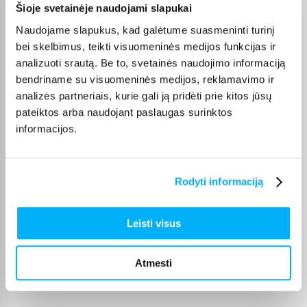
Šioje svetainėje naudojami slapukai
Žydrūnė M.
Patvirtintas pirkėjas
Naudojame slapukus, kad galėtume suasmeninti turinį
Vaikas patenkintas❤️ puikus žadimas
bei skelbimus, teikti visuomeninės medijos funkcijas ir
analizuoti srautą. Be to, svetainės naudojimo informaciją
bendriname su visuomeninės medijos, reklamavimo ir
Algirdas Ž.
analizės partneriais, kurie gali ją pridėti prie kitos jūsų
Patvirtintas pirkėjas
pateiktos arba naudojant paslaugas surinktos
Super 👍👍👍
informacijos.
Rūta P.
Patvirtintas pirkėjas
Rodyti informaciją
Puikus pirkinys . Veikia puikiai
Leisti visus
osvald o.
Patvirtintas pirkėjas
Atmesti
Labai gera kokybė greitas siuntimas!