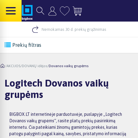
Nemokamas 30 d. prekių grąžinimas
Prekių filtras
/
AKCIJOS
/
DOVANŲ idėjos
/
Dovanos vaikų grupėms
Logitech Dovanos vaikų
grupėms
BIGBOX.LT internetinėje parduotuvėje, puslapyje „Logitech
Dovanos vaikų grupėms“, rasite platų prekių pasirinkimą
internetu. Čia pateikiami žinomų gamintojų prekės, kurias
patogu palyginti pagal kainą, savybes, pristatymo informaciją