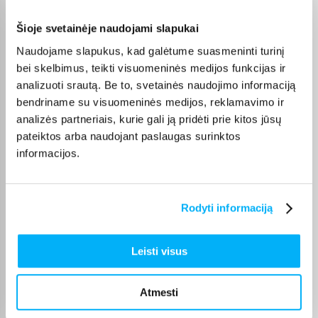
Pirkėjų atsiliepimai apie prekes
Šioje svetainėje naudojami slapukai
Naudojame slapukus, kad galėtume suasmeninti turinį
Žydrūnė M.
Patvirtintas pirkėjas
bei skelbimus, teikti visuomeninės medijos funkcijas ir
analizuoti srautą. Be to, svetainės naudojimo informaciją
Vaikas patenkintas❤️ puikus žadimas
bendriname su visuomeninės medijos, reklamavimo ir
analizės partneriais, kurie gali ją pridėti prie kitos jūsų
Algirdas Ž.
pateiktos arba naudojant paslaugas surinktos
Patvirtintas pirkėjas
informacijos.
Super 👍👍👍
Rodyti informaciją
Rūta P.
Patvirtintas pirkėjas
Puikus pirkinys . Veikia puikiai
Leisti visus
osvald o.
Atmesti
Patvirtintas pirkėjas