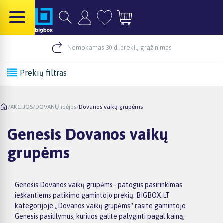
Nemokamas 30 d. prekių grąžinimas
Prekių filtras
/
AKCIJOS
/
DOVANŲ idėjos
/
Dovanos vaikų grupėms
Genesis Dovanos vaikų
grupėms
Genesis Dovanos vaikų grupėms - patogus pasirinkimas
ieškantiems patikimo gamintojo prekių. BIGBOX.LT
kategorijoje „Dovanos vaikų grupėms“ rasite gamintojo
Genesis pasiūlymus, kuriuos galite palyginti pagal kainą,