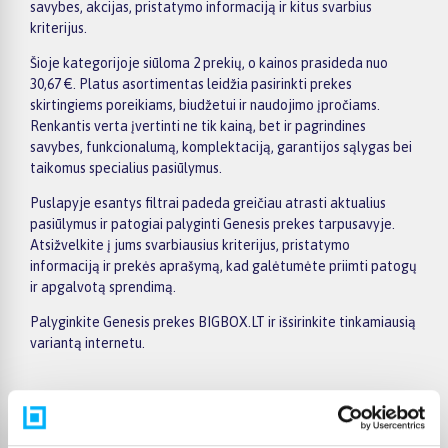
savybes, akcijas, pristatymo informaciją ir kitus svarbius
kriterijus.
Šioje kategorijoje siūloma 2 prekių, o kainos prasideda nuo
30,67 €. Platus asortimentas leidžia pasirinkti prekes
skirtingiems poreikiams, biudžetui ir naudojimo įpročiams.
Renkantis verta įvertinti ne tik kainą, bet ir pagrindines
savybes, funkcionalumą, komplektaciją, garantijos sąlygas bei
taikomus specialius pasiūlymus.
Puslapyje esantys filtrai padeda greičiau atrasti aktualius
pasiūlymus ir patogiai palyginti Genesis prekes tarpusavyje.
Atsižvelkite į jums svarbiausius kriterijus, pristatymo
informaciją ir prekės aprašymą, kad galėtumėte priimti patogų
ir apgalvotą sprendimą.
Palyginkite Genesis prekes BIGBOX.LT ir išsirinkite tinkamiausią
variantą internetu.