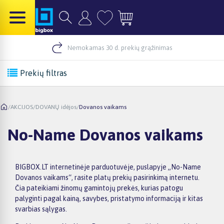
Nemokamas 30 d. prekių grąžinimas
Prekių filtras
/
AKCIJOS
/
DOVANŲ idėjos
/
Dovanos vaikams
No-Name Dovanos vaikams
BIGBOX.LT internetinėje parduotuvėje, puslapyje „No-Name
Dovanos vaikams“, rasite platų prekių pasirinkimą internetu.
Čia pateikiami žinomų gamintojų prekės, kurias patogu
palyginti pagal kainą, savybes, pristatymo informaciją ir kitas
svarbias sąlygas.