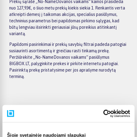
Prekių sąraše „No-NameDovanos vaikams“ kainos prasideda
nuo 127,93€, o šiuo metu prekių kiekis siekia 1. Renkantis verta
atkreipti dėmesį į taikomas akcijas, specialius pasiūlymus,
techninius parametrus bei papildomas pirkimo sąlygas, kad
būtų lengviau išsirinkti geriausiai jūsų poreikius atitinkantį
variantą.
Papildomi pasirinkimai ir prekių savybių filtrai padeda patogiai
susiaurinti asortimentą ir greičiau rasti tinkamą prekę.
Peržiūrėkite „No-NameDovanos vaikams“ pasiūlymus
BIGBOX.LT, palyginkite prekes ir pirkite internetu patogiai.
Pasirinktą prekę pristatysime per jos aprašyme nurodytą
terminą.
Pirkėjų atsiliepimai apie prekes
Gediminas P.
Šioje svetainėje naudojami slapukai
Patvirtintas pirkėjas