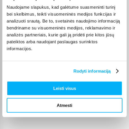
Naudojame slapukus, kad galėtume suasmeninti turinį
Prekė kokybiškai įpakuota, gavau tai, ko ir tikėjausi. Pristatymas per visą
piką ...
bei skelbimus, teikti visuomeninės medijos funkcijas ir
analizuoti srautą. Be to, svetainės naudojimo informaciją
bendriname su visuomeninės medijos, reklamavimo ir
Diana B.
analizės partneriais, kurie gali ją pridėti prie kitos jūsų
Patvirtintas pirkėjas
pateiktos arba naudojant paslaugas surinktos
Greitai gauta prekė ir pigiau nei bet kur kitur.
informacijos.
Žydrūnė M.
Patvirtintas pirkėjas
Rodyti informaciją
Vaikas patenkintas❤️ puikus žadimas
Leisti visus
Karolis K.
Patvirtintas pirkėjas
Atmesti
Super