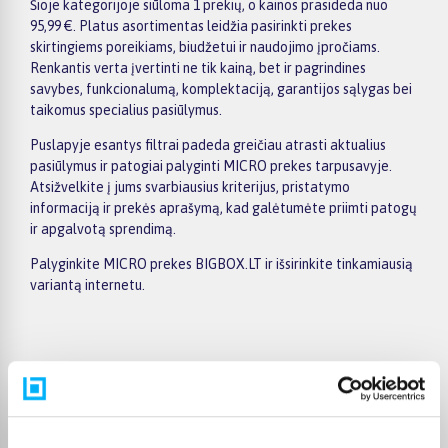
Šioje kategorijoje siūloma 1 prekių, o kainos prasideda nuo
95,99 €. Platus asortimentas leidžia pasirinkti prekes
skirtingiems poreikiams, biudžetui ir naudojimo įpročiams.
Renkantis verta įvertinti ne tik kainą, bet ir pagrindines
savybes, funkcionalumą, komplektaciją, garantijos sąlygas bei
taikomus specialius pasiūlymus.
Puslapyje esantys filtrai padeda greičiau atrasti aktualius
pasiūlymus ir patogiai palyginti MICRO prekes tarpusavyje.
Atsižvelkite į jums svarbiausius kriterijus, pristatymo
informaciją ir prekės aprašymą, kad galėtumėte priimti patogų
ir apgalvotą sprendimą.
Palyginkite MICRO prekes BIGBOX.LT ir išsirinkite tinkamiausią
variantą internetu.
Pirkėjų atsiliepimai apie prekes