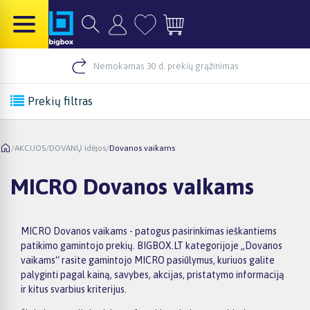
Nemokamas 30 d. prekių grąžinimas
Prekių filtras
/
AKCIJOS
/
DOVANŲ idėjos
/
Dovanos vaikams
MICRO Dovanos vaikams
MICRO Dovanos vaikams - patogus pasirinkimas ieškantiems
patikimo gamintojo prekių. BIGBOX.LT kategorijoje „Dovanos
vaikams“ rasite gamintojo MICRO pasiūlymus, kuriuos galite
palyginti pagal kainą, savybes, akcijas, pristatymo informaciją
ir kitus svarbius kriterijus.