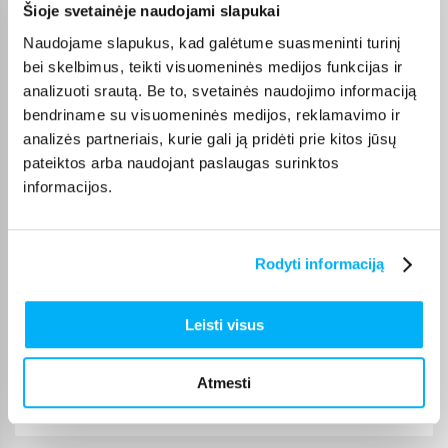
Šioje svetainėje naudojami slapukai
Gediminas P.
Patvirtintas pirkėjas
Naudojame slapukus, kad galėtume suasmeninti turinį
Prekė kokybiškai įpakuota, gavau tai, ko ir tikėjausi. Pristatymas per visą
bei skelbimus, teikti visuomeninės medijos funkcijas ir
piką ...
analizuoti srautą. Be to, svetainės naudojimo informaciją
bendriname su visuomeninės medijos, reklamavimo ir
analizės partneriais, kurie gali ją pridėti prie kitos jūsų
Diana B.
Patvirtintas pirkėjas
pateiktos arba naudojant paslaugas surinktos
informacijos.
Greitai gauta prekė ir pigiau nei bet kur kitur.
Žydrūnė M.
Rodyti informaciją
Patvirtintas pirkėjas
Vaikas patenkintas❤️ puikus žadimas
Leisti visus
Karolis K.
Patvirtintas pirkėjas
Atmesti
Super