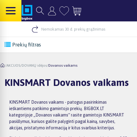
Nemokamas 30 d. prekių grąžinimas
Prekių filtras
/
AKCIJOS
/
DOVANŲ idėjos
/
Dovanos vaikams
KINSMART Dovanos vaikams
KINSMART Dovanos vaikams - patogus pasirinkimas
ieškantiems patikimo gamintojo prekių. BIGBOX.LT
kategorijoje „Dovanos vaikams“ rasite gamintojo KINSMART
pasiūlymus, kuriuos galite palyginti pagal kainą, savybes,
akcijas, pristatymo informaciją ir kitus svarbius kriterijus.