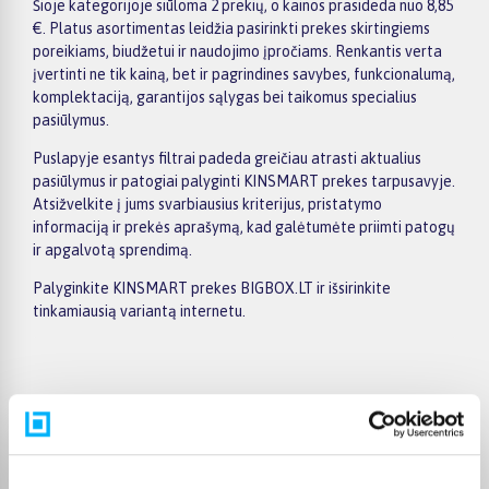
Šioje kategorijoje siūloma 2 prekių, o kainos prasideda nuo 8,85
€. Platus asortimentas leidžia pasirinkti prekes skirtingiems
poreikiams, biudžetui ir naudojimo įpročiams. Renkantis verta
įvertinti ne tik kainą, bet ir pagrindines savybes, funkcionalumą,
komplektaciją, garantijos sąlygas bei taikomus specialius
pasiūlymus.
Puslapyje esantys filtrai padeda greičiau atrasti aktualius
pasiūlymus ir patogiai palyginti KINSMART prekes tarpusavyje.
Atsižvelkite į jums svarbiausius kriterijus, pristatymo
informaciją ir prekės aprašymą, kad galėtumėte priimti patogų
ir apgalvotą sprendimą.
Palyginkite KINSMART prekes BIGBOX.LT ir išsirinkite
tinkamiausią variantą internetu.
Pirkėjų atsiliepimai apie prekes