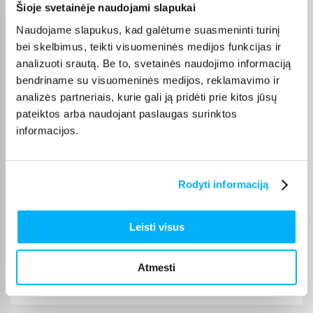
Šioje svetainėje naudojami slapukai
Gediminas P.
Patvirtintas pirkėjas
Naudojame slapukus, kad galėtume suasmeninti turinį
Prekė kokybiškai įpakuota, gavau tai, ko ir tikėjausi. Pristatymas per visą
bei skelbimus, teikti visuomeninės medijos funkcijas ir
piką ...
analizuoti srautą. Be to, svetainės naudojimo informaciją
bendriname su visuomeninės medijos, reklamavimo ir
analizės partneriais, kurie gali ją pridėti prie kitos jūsų
Diana B.
Patvirtintas pirkėjas
pateiktos arba naudojant paslaugas surinktos
informacijos.
Greitai gauta prekė ir pigiau nei bet kur kitur.
Žydrūnė M.
Rodyti informaciją
Patvirtintas pirkėjas
Vaikas patenkintas❤️ puikus žadimas
Leisti visus
Karolis K.
Patvirtintas pirkėjas
Atmesti
Super