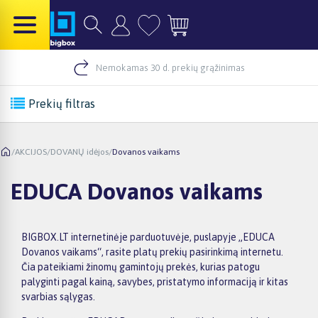
Nemokamas 30 d. prekių grąžinimas
Prekių filtras
/
AKCIJOS
/
DOVANŲ idėjos
/
Dovanos vaikams
EDUCA Dovanos vaikams
BIGBOX.LT internetinėje parduotuvėje, puslapyje „EDUCA
Dovanos vaikams“, rasite platų prekių pasirinkimą internetu.
Čia pateikiami žinomų gamintojų prekės, kurias patogu
palyginti pagal kainą, savybes, pristatymo informaciją ir kitas
svarbias sąlygas.