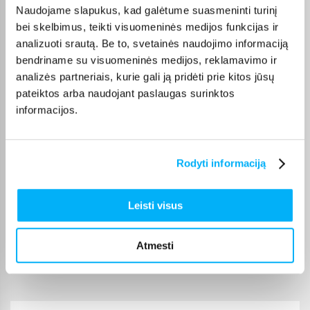
Prekė kokybiškai įpakuota, gavau tai, ko ir tikėjausi. Pristatymas per visą
Naudojame slapukus, kad galėtume suasmeninti turinį
piką ...
bei skelbimus, teikti visuomeninės medijos funkcijas ir
analizuoti srautą. Be to, svetainės naudojimo informaciją
bendriname su visuomeninės medijos, reklamavimo ir
Diana B.
Patvirtintas pirkėjas
analizės partneriais, kurie gali ją pridėti prie kitos jūsų
pateiktos arba naudojant paslaugas surinktos
Greitai gauta prekė ir pigiau nei bet kur kitur.
informacijos.
Žydrūnė M.
Patvirtintas pirkėjas
Rodyti informaciją
Vaikas patenkintas❤️ puikus žadimas
Leisti visus
Karolis K.
Patvirtintas pirkėjas
Atmesti
Super