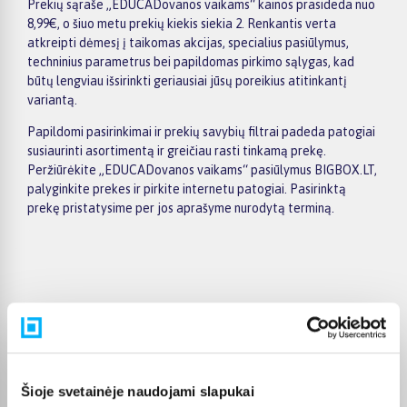
Prekių sąraše „EDUCADovanos vaikams“ kainos prasideda nuo
8,99€, o šiuo metu prekių kiekis siekia 2. Renkantis verta
atkreipti dėmesį į taikomas akcijas, specialius pasiūlymus,
techninius parametrus bei papildomas pirkimo sąlygas, kad
būtų lengviau išsirinkti geriausiai jūsų poreikius atitinkantį
variantą.
Papildomi pasirinkimai ir prekių savybių filtrai padeda patogiai
susiaurinti asortimentą ir greičiau rasti tinkamą prekę.
Peržiūrėkite „EDUCADovanos vaikams“ pasiūlymus BIGBOX.LT,
palyginkite prekes ir pirkite internetu patogiai. Pasirinktą
prekę pristatysime per jos aprašyme nurodytą terminą.
Pirkėjų atsiliepimai apie prekes
Gediminas P.
Patvirtintas pirkėjas
Šioje svetainėje naudojami slapukai