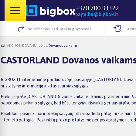
+370 700 33322
pagalba@bigbox.lt
Nemokamas 30 d. prekių grąžinimas
Greita
/
AKCIJOS
/
DOVANŲ idėjos
/
Dovanos vaikams
CASTORLAND Dovanos vaikam
BIGBOX.LT internetinėje parduotuvėje, puslapyje „CASTORLAND Dovanos va
pristatymo informaciją ir kitas svarbias sąlygas.
Prekių sąraše „CASTORLANDDovanos vaikams“ kainos prasideda nuo 6,20€, o
papildomas pirkimo sąlygas, kad būtų lengviau išsirinkti geriausiai jūsų po
Papildomi pasirinkimai ir prekių savybių filtrai padeda patogiai susiaur
internetu patogiai. Pasirinktą prekę pristatysime per jos aprašyme nuro