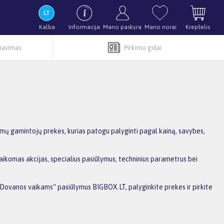
Kalba
Informacija
Mano paskyra
Mano norai
Krepšelis
rnavimas
Pirkimo gidai
ų gamintojų prekės, kurias patogu palyginti pagal kainą, savybes,
ikomas akcijas, specialius pasiūlymus, techninius parametrus bei
DDovanos vaikams“ pasiūlymus BIGBOX.LT, palyginkite prekes ir pirkite