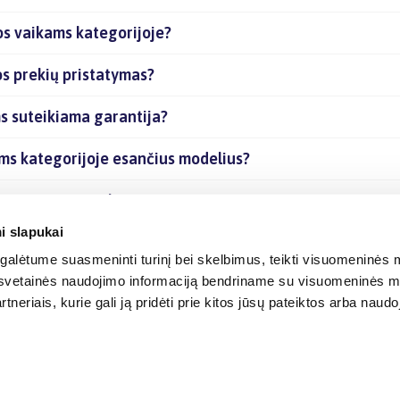
s vaikams kategorijoje?
s prekių pristatymas?
 suteikiama garantija?
ms kategorijoje esančius modelius?
e esančias prekes internetu?
i slapukai
alėtume suasmeninti turinį bei skelbimus, teikti visuomeninės m
o, svetainės naudojimo informaciją bendriname su visuomeninės m
tneriais, kurie gali ją pridėti prie kitos jūsų pateiktos arba naud
© 2012-
2026
BIGBOX.LT