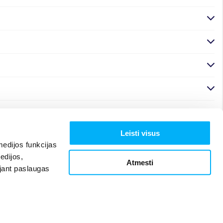
Leisti visus
edijos funkcijas
edijos,
Atmesti
ojant paslaugas