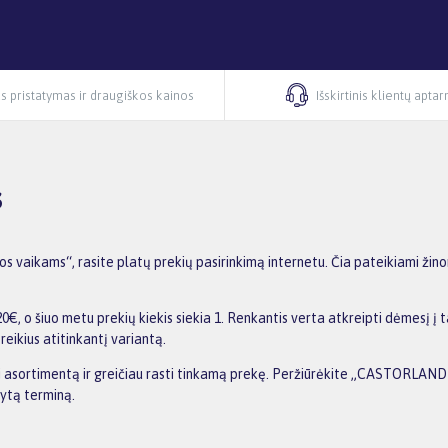
s pristatymas ir draugiškos kainos
Išskirtinis klientų apta
s
ikams“, rasite platų prekių pasirinkimą internetu. Čia pateikiami žinom
 šiuo metu prekių kiekis siekia 1. Renkantis verta atkreipti dėmesį į ta
reikius atitinkantį variantą.
inti asortimentą ir greičiau rasti tinkamą prekę. Peržiūrėkite „CASTORLAN
dytą terminą.