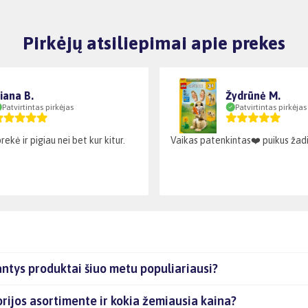
Pirkėjų atsiliepimai apie prekes
iana B.
Žydrūnė M.
Patvirtintas pirkėjas
Patvirtintas pirkėjas
ekė ir pigiau nei bet kur kitur.
Vaikas patenkintas❤️ puikus ža
tys produktai šiuo metu populiariausi?
jos asortimente ir kokia žemiausia kaina?