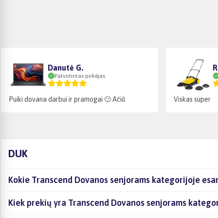
Danutė G.
R
Patvirtintas pirkėjas
Puiki dovana darbui ir pramogai 🙂 Ačiū
Viskas super
DUK
Kokie Transcend Dovanos senjorams kategorijoje esan
Kiek prekių yra Transcend Dovanos senjorams kategori