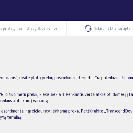
s pristatymas ir draugiškos kainos
Išskirtinis klientų apta
orams“, rasite platų prekių pasirinkimą internetu. Čia pateikiami žinomų
o šiuo metu prekių kiekis siekia 4. Renkantis verta atkreipti dėmesį į ta
reikius atitinkantį variantą.
nti asortimentą ir greičiau rasti tinkamą prekę. Peržiūrėkite „TranscendDo
dytą terminą.