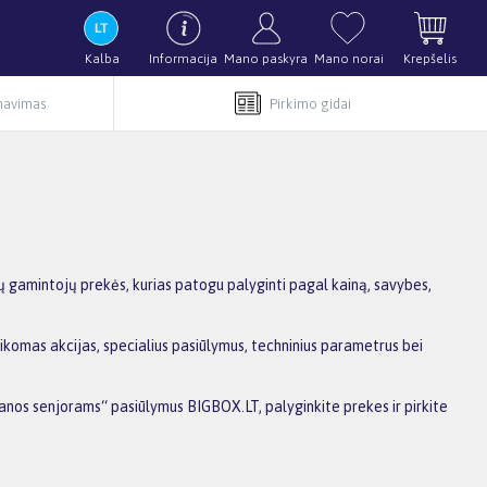
Kalba
Informacija
Mano paskyra
Mano norai
Krepšelis
rnavimas
Pirkimo gidai
 gamintojų prekės, kurias patogu palyginti pagal kainą, savybes,
ikomas akcijas, specialius pasiūlymus, techninius parametrus bei
vanos senjorams“ pasiūlymus BIGBOX.LT, palyginkite prekes ir pirkite