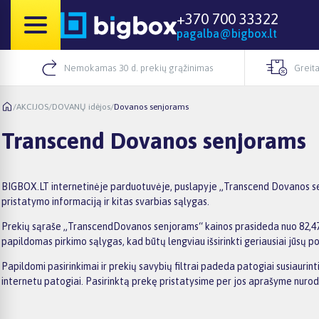
+370 700 33322
pagalba@bigbox.lt
Nemokamas 30 d. prekių grąžinimas
Greita
/
AKCIJOS
/
DOVANŲ idėjos
/
Dovanos senjorams
Transcend Dovanos senjorams
BIGBOX.LT internetinėje parduotuvėje, puslapyje „Transcend Dovanos senj
pristatymo informaciją ir kitas svarbias sąlygas.
Prekių sąraše „TranscendDovanos senjorams“ kainos prasideda nuo 82,47€, 
papildomas pirkimo sąlygas, kad būtų lengviau išsirinkti geriausiai jūsų po
Papildomi pasirinkimai ir prekių savybių filtrai padeda patogiai susiauri
internetu patogiai. Pasirinktą prekę pristatysime per jos aprašyme nuro