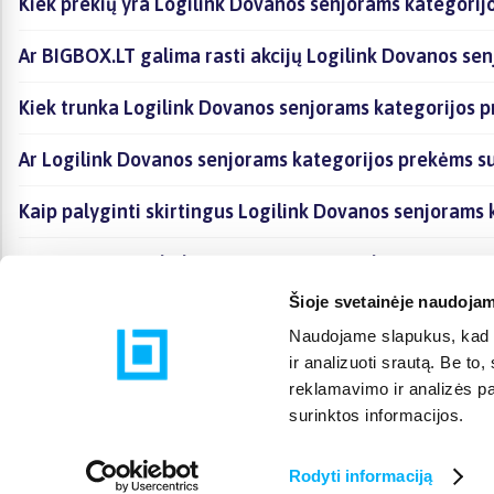
Kiek prekių yra Logilink Dovanos senjorams kategorijo
Ar BIGBOX.LT galima rasti akcijų Logilink Dovanos se
Kiek trunka Logilink Dovanos senjorams kategorijos p
Ar Logilink Dovanos senjorams kategorijos prekėms s
Kaip palyginti skirtingus Logilink Dovanos senjorams 
Kaip įsigyti Logilink Dovanos senjorams kategorijoje 
Šioje svetainėje naudojam
Naudojame slapukus, kad g
ir analizuoti srautą. Be t
reklamavimo ir analizės par
surinktos informacijos.
Rodyti informaciją