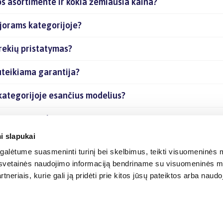
s asortimente ir kokia žemiausia kaina?
njorams kategorijoje?
rekių pristatymas?
uteikiama garantija?
kategorijoje esančius modelius?
esančias prekes internetu?
i slapukai
alėtume suasmeninti turinį bei skelbimus, teikti visuomeninės m
o, svetainės naudojimo informaciją bendriname su visuomeninės m
tneriais, kurie gali ją pridėti prie kitos jūsų pateiktos arba naud
© 2012-
2026
BIGBOX.LT