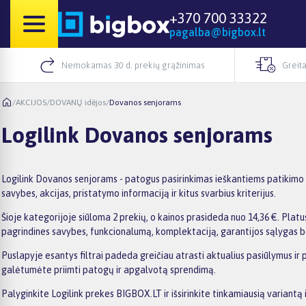
+370 700 33322
pagalba@bigbox.lt
Nemokamas 30 d. prekių grąžinimas
Greita
/
AKCIJOS
/
DOVANŲ idėjos
/
Dovanos senjorams
Logilink Dovanos senjorams
Logilink Dovanos senjorams - patogus pasirinkimas ieškantiems patikimo 
savybes, akcijas, pristatymo informaciją ir kitus svarbius kriterijus.
Šioje kategorijoje siūloma 2 prekių, o kainos prasideda nuo 14,36 €. Platus
pagrindines savybes, funkcionalumą, komplektaciją, garantijos sąlygas b
Puslapyje esantys filtrai padeda greičiau atrasti aktualius pasiūlymus ir 
galėtumėte priimti patogų ir apgalvotą sprendimą.
Palyginkite Logilink prekes BIGBOX.LT ir išsirinkite tinkamiausią variantą 