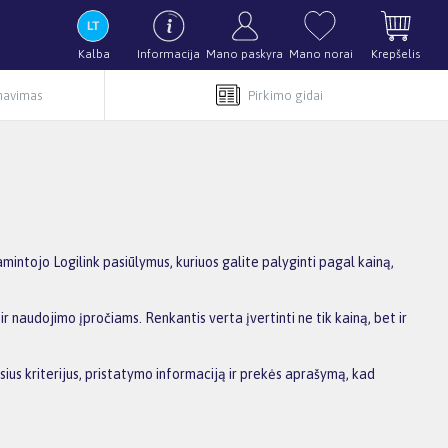
Kalba
Informacija
Mano paskyra
Mano norai
Krepšelis
rnavimas
Pirkimo gidai
ntojo Logilink pasiūlymus, kuriuos galite palyginti pagal kainą,
r naudojimo įpročiams. Renkantis verta įvertinti ne tik kainą, bet ir
sius kriterijus, pristatymo informaciją ir prekės aprašymą, kad