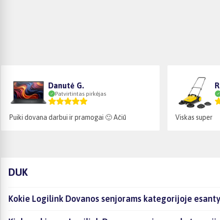
Danutė G.
R
Patvirtintas pirkėjas
Puiki dovana darbui ir pramogai 🙂 Ačiū
Viskas super
DUK
Kokie Logilink Dovanos senjorams kategorijoje esanty