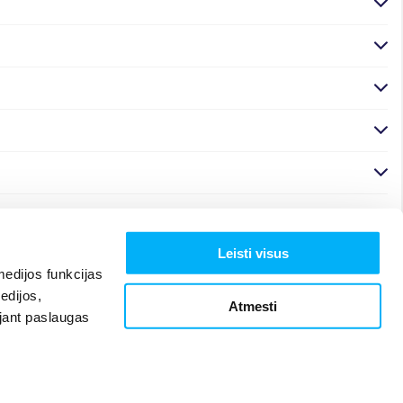
Leisti visus
edijos funkcijas
edijos,
Atmesti
ojant paslaugas