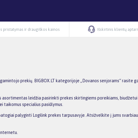
s pristatymas ir draugiškos kainos
Išskirtinis klientų apta
gamintojo prekių. BIGBOX.LT kategorijoje „Dovanos senjorams“ rasite gami
 asortimentas leidžia pasirinkti prekes skirtingiems poreikiams, biudžetui i
ei taikomus specialius pasiūlymus.
patogiai palyginti Logilink prekes tarpusavyje. Atsižvelkite į jums svarbiau
internetu.