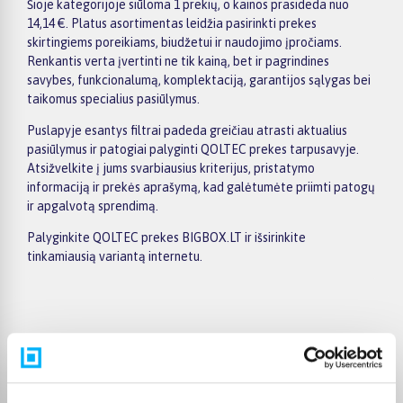
Šioje kategorijoje siūloma 1 prekių, o kainos prasideda nuo
14,14 €. Platus asortimentas leidžia pasirinkti prekes
skirtingiems poreikiams, biudžetui ir naudojimo įpročiams.
Renkantis verta įvertinti ne tik kainą, bet ir pagrindines
savybes, funkcionalumą, komplektaciją, garantijos sąlygas bei
taikomus specialius pasiūlymus.
Puslapyje esantys filtrai padeda greičiau atrasti aktualius
pasiūlymus ir patogiai palyginti QOLTEC prekes tarpusavyje.
Atsižvelkite į jums svarbiausius kriterijus, pristatymo
informaciją ir prekės aprašymą, kad galėtumėte priimti patogų
ir apgalvotą sprendimą.
Palyginkite QOLTEC prekes BIGBOX.LT ir išsirinkite
tinkamiausią variantą internetu.
Pirkėjų atsiliepimai apie prekes