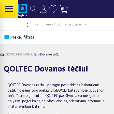
Nemokamas 30 d. prekių grąžinimas
Prekių filtras
/
AKCIJOS
/
DOVANŲ idėjos
/
Dovanos tėčiui
QOLTEC Dovanos tėčiui
QOLTEC Dovanos tėčiui - patogus pasirinkimas ieškantiems
patikimo gamintojo prekių. BIGBOX.LT kategorijoje „Dovanos
tėčiui“ rasite gamintojo QOLTEC pasiūlymus, kuriuos galite
palyginti pagal kainą, savybes, akcijas, pristatymo informaciją
ir kitus svarbius kriterijus.