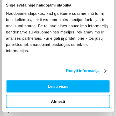
Marius V.
Šioje svetainėje naudojami slapukai
Patvirtintas pirkėjas
Naudojame slapukus, kad galėtume suasmeninti turinį
Viskas gerai ir puikiai veikia
bei skelbimus, teikti visuomeninės medijos funkcijas ir
analizuoti srautą. Be to, svetainės naudojimo informaciją
bendriname su visuomeninės medijos, reklamavimo ir
GYTIS M.
Patvirtintas pirkėjas
analizės partneriais, kurie gali ją pridėti prie kitos jūsų
pateiktos arba naudojant paslaugas surinktos
Viskas sklandžiai ir greitai, niekada nenuvilia
informacijos.
Tomas D.
Patvirtintas pirkėjas
Rodyti informaciją
Perku ne pirmą kartą. Tiek kvepalai superiniai, tiek ir pardavėjas.
Rekomenduoju
Leisti visus
Vytautas B.
Patvirtintas pirkėjas
Atmesti
Pirktas žmonai. Labai džiaugiasi jį turėdama, daug sportuoja, tai
padeda siekti ...