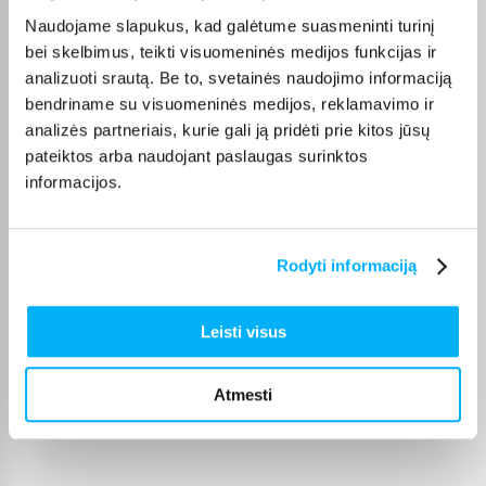
Viskas gerai ir puikiai veikia
Naudojame slapukus, kad galėtume suasmeninti turinį
bei skelbimus, teikti visuomeninės medijos funkcijas ir
GYTIS M.
analizuoti srautą. Be to, svetainės naudojimo informaciją
Patvirtintas pirkėjas
bendriname su visuomeninės medijos, reklamavimo ir
Viskas sklandžiai ir greitai, niekada nenuvilia
analizės partneriais, kurie gali ją pridėti prie kitos jūsų
pateiktos arba naudojant paslaugas surinktos
informacijos.
Tomas D.
Patvirtintas pirkėjas
Perku ne pirmą kartą. Tiek kvepalai superiniai, tiek ir pardavėjas.
Rodyti informaciją
Rekomenduoju
Leisti visus
Vytautas B.
Patvirtintas pirkėjas
Pirktas žmonai. Labai džiaugiasi jį turėdama, daug sportuoja, tai
Atmesti
padeda siekti ...