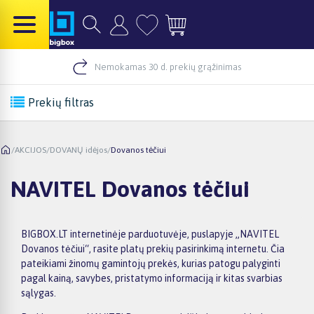
Nemokamas 30 d. prekių grąžinimas
Prekių filtras
/
AKCIJOS
/
DOVANŲ idėjos
/
Dovanos tėčiui
NAVITEL Dovanos tėčiui
BIGBOX.LT internetinėje parduotuvėje, puslapyje „NAVITEL
Dovanos tėčiui“, rasite platų prekių pasirinkimą internetu. Čia
pateikiami žinomų gamintojų prekės, kurias patogu palyginti
pagal kainą, savybes, pristatymo informaciją ir kitas svarbias
sąlygas.