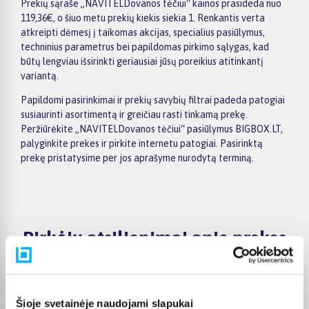
Prekių sąraše „NAVITELDovanos tėčiui“ kainos prasideda nuo
119,36€, o šiuo metu prekių kiekis siekia 1. Renkantis verta
atkreipti dėmesį į taikomas akcijas, specialius pasiūlymus,
techninius parametrus bei papildomas pirkimo sąlygas, kad
būtų lengviau išsirinkti geriausiai jūsų poreikius atitinkantį
variantą.
Papildomi pasirinkimai ir prekių savybių filtrai padeda patogiai
susiaurinti asortimentą ir greičiau rasti tinkamą prekę.
Peržiūrėkite „NAVITELDovanos tėčiui“ pasiūlymus BIGBOX.LT,
palyginkite prekes ir pirkite internetu patogiai. Pasirinktą
prekę pristatysime per jos aprašyme nurodytą terminą.
Pirkėjų atsiliepimai apie prekes
Marius V.
Patvirtintas pirkėjas
Šioje svetainėje naudojami slapukai