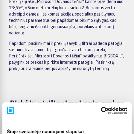
Prekių sąraše „MicrosoftDovanos tėčiui“ kainos prasideda nuo
128,99€, o šiuo metu prekių kiekis siekia 2. Renkantis verta
atkreipti dėmesį į taikomas akcijas, specialius pasiūlymus,
techninius parametrus bei papildomas pirkimo sąlygas, kad
būtų lengviau išsirinkti geriausiai jūsų poreikius atitinkantį
variantą.
Papildomi pasirinkimai ir prekių savybių filtrai padeda patogiai
susiaurinti asortimentą ir greičiau rasti tinkamą prekę.
Peržiūrėkite „MicrosoftDovanos tėčiui“ pasiūlymus BIGBOX.LT,
palyginkite prekes ir pirkite internetu patogiai. Pasirinktą
prekę pristatysime per jos aprašyme nurodytą terminą.
Pirkėjų atsiliepimai apie prekes
Marius V.
Patvirtintas pirkėjas
Šioje svetainėje naudojami slapukai