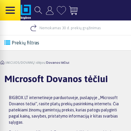
Nemokamas 30 d. prekių grąžinimas
Prekių filtras
/
AKCIJOS
/
DOVANŲ idėjos
/
Dovanos tėčiui
Microsoft Dovanos tėčiui
BIGBOX.LT internetinėje parduotuvėje, puslapyje „Microsoft
Dovanos tėčiui“, rasite platų prekių pasirinkimą internetu. Čia
pateikiami žinomų gamintojų prekės, kurias patogu palyginti
pagal kainą, savybes, pristatymo informaciją ir kitas svarbias
sąlygas.