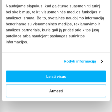
Viskas gerai ir puikiai veikia
Naudojame slapukus, kad galėtume suasmeninti turinį
bei skelbimus, teikti visuomeninės medijos funkcijas ir
GYTIS M.
analizuoti srautą. Be to, svetainės naudojimo informaciją
Patvirtintas pirkėjas
bendriname su visuomeninės medijos, reklamavimo ir
Viskas sklandžiai ir greitai, niekada nenuvilia
analizės partneriais, kurie gali ją pridėti prie kitos jūsų
pateiktos arba naudojant paslaugas surinktos
informacijos.
Tomas D.
Patvirtintas pirkėjas
Perku ne pirmą kartą. Tiek kvepalai superiniai, tiek ir pardavėjas.
Rodyti informaciją
Rekomenduoju
Leisti visus
Vytautas B.
Patvirtintas pirkėjas
Pirktas žmonai. Labai džiaugiasi jį turėdama, daug sportuoja, tai
Atmesti
padeda siekti ...