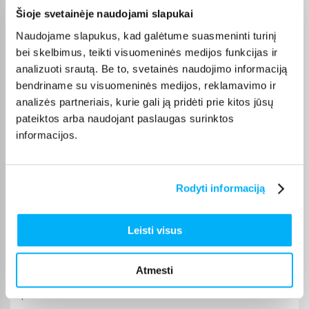
Marius V.
Šioje svetainėje naudojami slapukai
Patvirtintas pirkėjas
Naudojame slapukus, kad galėtume suasmeninti turinį
Viskas gerai ir puikiai veikia
bei skelbimus, teikti visuomeninės medijos funkcijas ir
analizuoti srautą. Be to, svetainės naudojimo informaciją
bendriname su visuomeninės medijos, reklamavimo ir
GYTIS M.
Patvirtintas pirkėjas
analizės partneriais, kurie gali ją pridėti prie kitos jūsų
pateiktos arba naudojant paslaugas surinktos
Viskas sklandžiai ir greitai, niekada nenuvilia
informacijos.
Tomas D.
Patvirtintas pirkėjas
Rodyti informaciją
Perku ne pirmą kartą. Tiek kvepalai superiniai, tiek ir pardavėjas.
Rekomenduoju
Leisti visus
Vytautas B.
Patvirtintas pirkėjas
Atmesti
Pirktas žmonai. Labai džiaugiasi jį turėdama, daug sportuoja, tai
padeda siekti ...