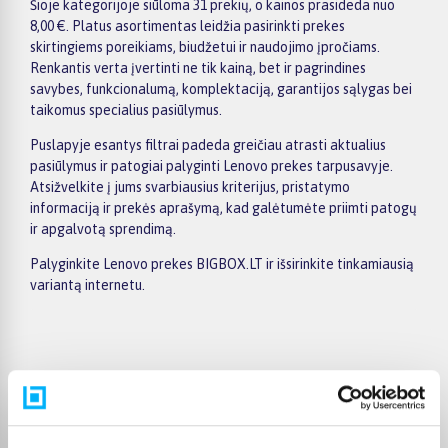
Šioje kategorijoje siūloma 31 prekių, o kainos prasideda nuo
8,00 €. Platus asortimentas leidžia pasirinkti prekes
skirtingiems poreikiams, biudžetui ir naudojimo įpročiams.
Renkantis verta įvertinti ne tik kainą, bet ir pagrindines
savybes, funkcionalumą, komplektaciją, garantijos sąlygas bei
taikomus specialius pasiūlymus.
Puslapyje esantys filtrai padeda greičiau atrasti aktualius
pasiūlymus ir patogiai palyginti Lenovo prekes tarpusavyje.
Atsižvelkite į jums svarbiausius kriterijus, pristatymo
informaciją ir prekės aprašymą, kad galėtumėte priimti patogų
ir apgalvotą sprendimą.
Palyginkite Lenovo prekes BIGBOX.LT ir išsirinkite tinkamiausią
variantą internetu.
Pirkėjų atsiliepimai apie prekes