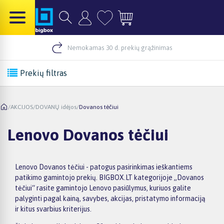
Nemokamas 30 d. prekių grąžinimas
Prekių filtras
/
AKCIJOS
/
DOVANŲ idėjos
/
Dovanos tėčiui
Lenovo Dovanos tėčiui
Lenovo Dovanos tėčiui - patogus pasirinkimas ieškantiems
patikimo gamintojo prekių. BIGBOX.LT kategorijoje „Dovanos
tėčiui“ rasite gamintojo Lenovo pasiūlymus, kuriuos galite
palyginti pagal kainą, savybes, akcijas, pristatymo informaciją
ir kitus svarbius kriterijus.