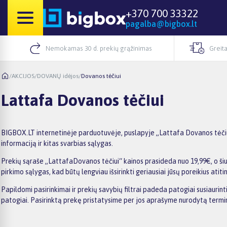
+370 700 33322
pagalba@bigbox.lt
Nemokamas 30 d. prekių grąžinimas
Greita
/
AKCIJOS
/
DOVANŲ idėjos
/
Dovanos tėčiui
Lattafa Dovanos tėčiui
BIGBOX.LT internetinėje parduotuvėje, puslapyje „Lattafa Dovanos tėčiui“
informaciją ir kitas svarbias sąlygas.
Prekių sąraše „LattafaDovanos tėčiui“ kainos prasideda nuo 19,99€, o šiu
pirkimo sąlygas, kad būtų lengviau išsirinkti geriausiai jūsų poreikius atiti
Papildomi pasirinkimai ir prekių savybių filtrai padeda patogiai susiaurin
patogiai. Pasirinktą prekę pristatysime per jos aprašyme nurodytą termi