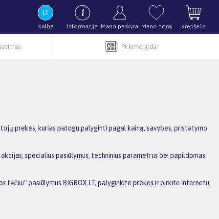
Kalba
Informacija
Mano paskyra
Mano norai
Krepšelis
rnavimas
Pirkimo gidai
tojų prekės, kurias patogu palyginti pagal kainą, savybes, pristatymo
 akcijas, specialius pasiūlymus, techninius parametrus bei papildomas
os tėčiui“ pasiūlymus BIGBOX.LT, palyginkite prekes ir pirkite internetu