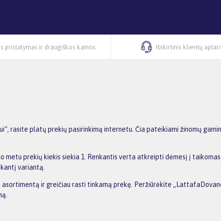
s pristatymas ir draugiškos kainos
Išskirtinis klientų apta
, rasite platų prekių pasirinkimą internetu. Čia pateikiami žinomų gamin
o metu prekių kiekis siekia 1. Renkantis verta atkreipti dėmesį į taikomas
nkantį variantą.
ti asortimentą ir greičiau rasti tinkamą prekę. Peržiūrėkite „LattafaDovan
ną.