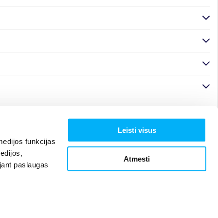
Leisti visus
edijos funkcijas
edijos,
Atmesti
ojant paslaugas