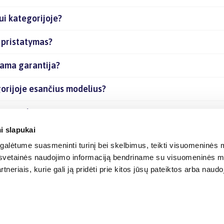
ui kategorijoje?
 pristatymas?
iama garantija?
gorijoje esančius modelius?
ias prekes internetu?
i slapukai
alėtume suasmeninti turinį bei skelbimus, teikti visuomeninės m
o, svetainės naudojimo informaciją bendriname su visuomeninės m
tneriais, kurie gali ją pridėti prie kitos jūsų pateiktos arba naud
© 2012-
2026
BIGBOX.LT