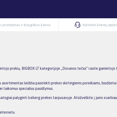
s pristatymas ir draugiškos kainos
Išskirtinis klientų apta
tojo prekių. BIGBOX.LT kategorijoje „Dovanos tėčiui“ rasite gamintojo Ice
 asortimentas leidžia pasirinkti prekes skirtingiems poreikiams, biudžetui i
ei taikomus specialius pasiūlymus.
patogiai palyginti Iceberg prekes tarpusavyje. Atsižvelkite į jums svarbiau
internetu.