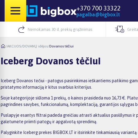
+370 700 33322
pagalba@bigbox.lt
Nemokamas 30 d. prekių grąžinimas
Greita
/
AKCIJOS
/
DOVANŲ idėjos
/
Dovanos tėčiui
Iceberg Dovanos tėčiui
Iceberg Dovanos tėčiui - patogus pasirinkimas ieškantiems patikimo gamin
pristatymo informaciją ir kitus svarbius kriterijus.
Šioje kategorijoje siūloma 1 prekių, o kainos prasideda nuo 16,73 €. Platus
pagrindines savybes, funkcionalumą, komplektaciją, garantijos sąlygas b
Puslapyje esantys filtrai padeda greičiau atrasti aktualius pasiūlymus ir 
galėtumėte priimti patogų ir apgalvotą sprendimą.
Palyginkite Iceberg prekes BIGBOX.LT ir išsirinkite tinkamiausią variantą 