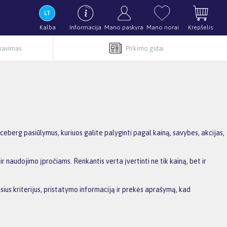
Kalba
Informacija
Mano paskyra
Mano norai
Krepšelis
rnavimas
Pirkimo gidai
berg pasiūlymus, kuriuos galite palyginti pagal kainą, savybes, akcijas,
r naudojimo įpročiams. Renkantis verta įvertinti ne tik kainą, bet ir
sius kriterijus, pristatymo informaciją ir prekės aprašymą, kad