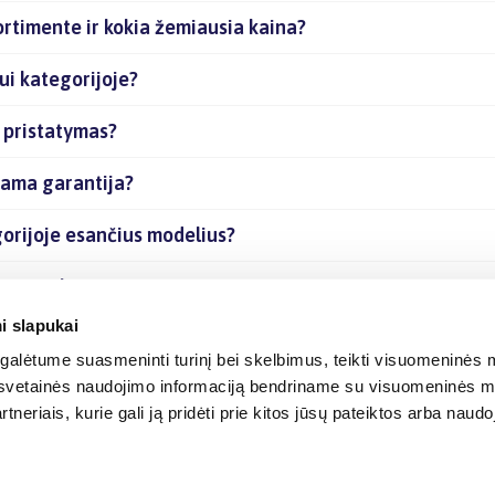
ortimente ir kokia žemiausia kaina?
ui kategorijoje?
ų pristatymas?
iama garantija?
gorijoje esančius modelius?
čias prekes internetu?
i slapukai
alėtume suasmeninti turinį bei skelbimus, teikti visuomeninės m
o, svetainės naudojimo informaciją bendriname su visuomeninės m
tneriais, kurie gali ją pridėti prie kitos jūsų pateiktos arba naud
© 2012-
2026
BIGBOX.LT