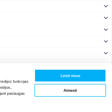
Leisti visus
edijos funkcijas
edijos,
Atmesti
ojant paslaugas