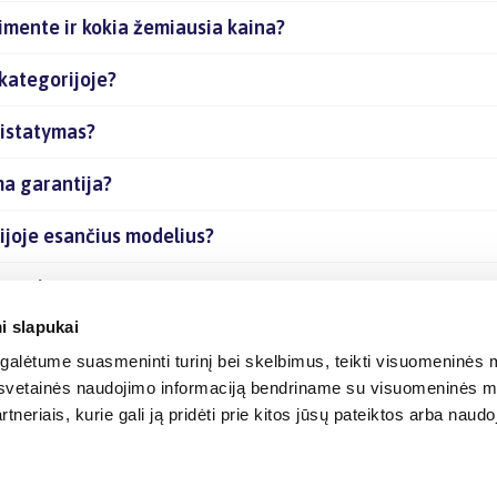
timente ir kokia žemiausia kaina?
 kategorijoje?
ristatymas?
ma garantija?
rijoje esančius modelius?
s prekes internetu?
i slapukai
alėtume suasmeninti turinį bei skelbimus, teikti visuomeninės m
o, svetainės naudojimo informaciją bendriname su visuomeninės m
tneriais, kurie gali ją pridėti prie kitos jūsų pateiktos arba naud
© 2012-
2026
BIGBOX.LT