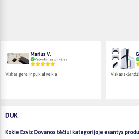
Marius V.
G
Patvirtintas pirkėjas
Viskas gerai ir puikiai veikia
Viskas sklandži
DUK
Kokie Ezviz Dovanos tėčiui kategorijoje esantys produ