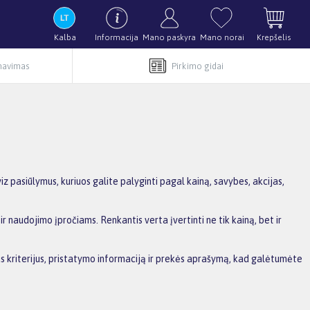
Kalba
Informacija
Mano paskyra
Mano norai
Krepšelis
rnavimas
Pirkimo gidai
 pasiūlymus, kuriuos galite palyginti pagal kainą, savybes, akcijas,
r naudojimo įpročiams. Renkantis verta įvertinti ne tik kainą, bet ir
ius kriterijus, pristatymo informaciją ir prekės aprašymą, kad galėtumėte