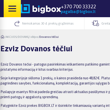
+370 700 33322
pagalba@bigbox.lt
Nemokamas 30 d. prekių grąžinimas
Greita
/
AKCIJOS
/
DOVANŲ idėjos
/
Dovanos tėčiui
Ezviz Dovanos tėčiui
Ezviz Dovanos tėčiui - patogus pasirinkimas ieškantiems patikimo gaminto
pristatymo informaciją ir kitus svarbius kriterijus.
Šioje kategorijoje siūloma 1 prekių, o kainos prasideda nuo 48,82 €. Platus
pagrindines savybes, funkcionalumą, komplektaciją, garantijos sąlygas b
Puslapyje esantys filtrai padeda greičiau atrasti aktualius pasiūlymus ir 
priimti patogų ir apgalvotą sprendimą.
Palyginkite Ezviz prekes BIGBOX.LT ir išsirinkite tinkamiausią variantą in