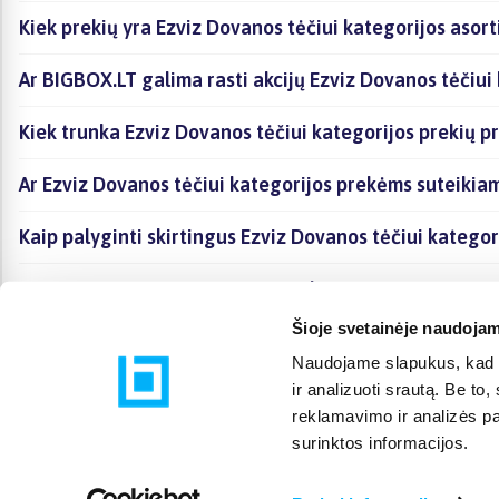
Kiek prekių yra Ezviz Dovanos tėčiui kategorijos asor
Ar BIGBOX.LT galima rasti akcijų Ezviz Dovanos tėčiui
Kiek trunka Ezviz Dovanos tėčiui kategorijos prekių p
Ar Ezviz Dovanos tėčiui kategorijos prekėms suteikia
Kaip palyginti skirtingus Ezviz Dovanos tėčiui katego
Kaip įsigyti Ezviz Dovanos tėčiui kategorijoje esančia
Šioje svetainėje naudojam
Naudojame slapukus, kad g
ir analizuoti srautą. Be t
reklamavimo ir analizės par
surinktos informacijos.