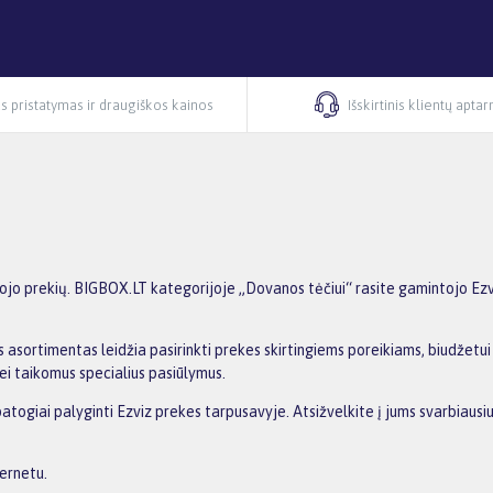
s pristatymas ir draugiškos kainos
Išskirtinis klientų apta
jo prekių. BIGBOX.LT kategorijoje „Dovanos tėčiui“ rasite gamintojo Ezviz
 asortimentas leidžia pasirinkti prekes skirtingiems poreikiams, biudžetui i
ei taikomus specialius pasiūlymus.
patogiai palyginti Ezviz prekes tarpusavyje. Atsižvelkite į jums svarbiaus
ternetu.