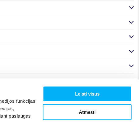
Leisti visus
edijos funkcijas
edijos,
Atmesti
ojant paslaugas