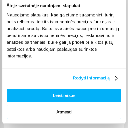
Marius V.
Šioje svetainėje naudojami slapukai
Patvirtintas pirkėjas
Naudojame slapukus, kad galėtume suasmeninti turinį
Viskas gerai ir puikiai veikia
bei skelbimus, teikti visuomeninės medijos funkcijas ir
analizuoti srautą. Be to, svetainės naudojimo informaciją
bendriname su visuomeninės medijos, reklamavimo ir
GYTIS M.
Patvirtintas pirkėjas
analizės partneriais, kurie gali ją pridėti prie kitos jūsų
pateiktos arba naudojant paslaugas surinktos
Viskas sklandžiai ir greitai, niekada nenuvilia
informacijos.
Tomas D.
Patvirtintas pirkėjas
Rodyti informaciją
Perku ne pirmą kartą. Tiek kvepalai superiniai, tiek ir pardavėjas.
Rekomenduoju
Leisti visus
Vytautas B.
Patvirtintas pirkėjas
Atmesti
Pirktas žmonai. Labai džiaugiasi jį turėdama, daug sportuoja, tai
padeda siekti ...