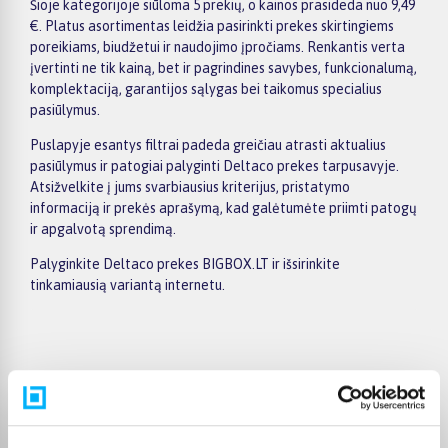
Šioje kategorijoje siūloma 5 prekių, o kainos prasideda nuo 9,49
€. Platus asortimentas leidžia pasirinkti prekes skirtingiems
poreikiams, biudžetui ir naudojimo įpročiams. Renkantis verta
įvertinti ne tik kainą, bet ir pagrindines savybes, funkcionalumą,
komplektaciją, garantijos sąlygas bei taikomus specialius
pasiūlymus.
Puslapyje esantys filtrai padeda greičiau atrasti aktualius
pasiūlymus ir patogiai palyginti Deltaco prekes tarpusavyje.
Atsižvelkite į jums svarbiausius kriterijus, pristatymo
informaciją ir prekės aprašymą, kad galėtumėte priimti patogų
ir apgalvotą sprendimą.
Palyginkite Deltaco prekes BIGBOX.LT ir išsirinkite
tinkamiausią variantą internetu.
Pirkėjų atsiliepimai apie prekes