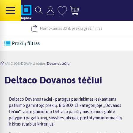
Nemokamas 30 d. prekių grąžinimas
Prekių filtras
/
AKCIJOS
/
DOVANŲ idėjos
/
Dovanos tėčiui
Deltaco Dovanos tėčiui
Deltaco Dovanos tėčiui - patogus pasirinkimas ieškantiems
patikimo gamintojo prekių. BIGBOX.LT kategorijoje „Dovanos
tėčiui“ rasite gamintojo Deltaco pasiūlymus, kuriuos galite
palyginti pagal kainą, savybes, akcijas, pristatymo informaciją
ir kitus svarbius kriterijus.