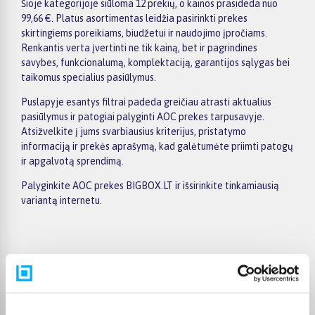
Šioje kategorijoje siūloma 12 prekių, o kainos prasideda nuo
99,66 €. Platus asortimentas leidžia pasirinkti prekes
skirtingiems poreikiams, biudžetui ir naudojimo įpročiams.
Renkantis verta įvertinti ne tik kainą, bet ir pagrindines
savybes, funkcionalumą, komplektaciją, garantijos sąlygas bei
taikomus specialius pasiūlymus.
Puslapyje esantys filtrai padeda greičiau atrasti aktualius
pasiūlymus ir patogiai palyginti AOC prekes tarpusavyje.
Atsižvelkite į jums svarbiausius kriterijus, pristatymo
informaciją ir prekės aprašymą, kad galėtumėte priimti patogų
ir apgalvotą sprendimą.
Palyginkite AOC prekes BIGBOX.LT ir išsirinkite tinkamiausią
variantą internetu.
Pirkėjų atsiliepimai apie prekes