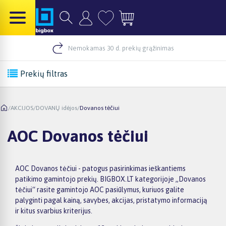
Nemokamas 30 d. prekių grąžinimas
Prekių filtras
/
AKCIJOS
/
DOVANŲ idėjos
/
Dovanos tėčiui
AOC Dovanos tėčiui
AOC Dovanos tėčiui - patogus pasirinkimas ieškantiems
patikimo gamintojo prekių. BIGBOX.LT kategorijoje „Dovanos
tėčiui“ rasite gamintojo AOC pasiūlymus, kuriuos galite
palyginti pagal kainą, savybes, akcijas, pristatymo informaciją
ir kitus svarbius kriterijus.