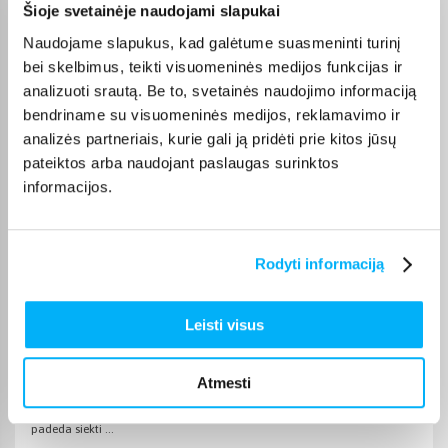
Šioje svetainėje naudojami slapukai
Marius V.
Patvirtintas pirkėjas
Naudojame slapukus, kad galėtume suasmeninti turinį
Viskas gerai ir puikiai veikia
bei skelbimus, teikti visuomeninės medijos funkcijas ir
analizuoti srautą. Be to, svetainės naudojimo informaciją
bendriname su visuomeninės medijos, reklamavimo ir
GYTIS M.
analizės partneriais, kurie gali ją pridėti prie kitos jūsų
Patvirtintas pirkėjas
pateiktos arba naudojant paslaugas surinktos
Viskas sklandžiai ir greitai, niekada nenuvilia
informacijos.
Tomas D.
Patvirtintas pirkėjas
Rodyti informaciją
Perku ne pirmą kartą. Tiek kvepalai superiniai, tiek ir pardavėjas.
Rekomenduoju
Leisti visus
Vytautas B.
Patvirtintas pirkėjas
Atmesti
Pirktas žmonai. Labai džiaugiasi jį turėdama, daug sportuoja, tai
padeda siekti ...