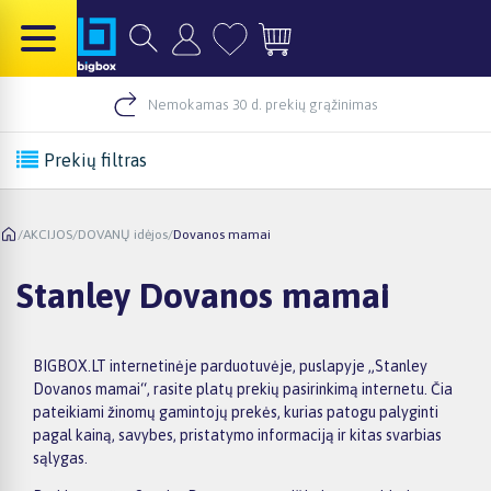
Nemokamas 30 d. prekių grąžinimas
Prekių filtras
/
AKCIJOS
/
DOVANŲ idėjos
/
Dovanos mamai
Stanley Dovanos mamai
BIGBOX.LT internetinėje parduotuvėje, puslapyje „Stanley
Dovanos mamai“, rasite platų prekių pasirinkimą internetu. Čia
pateikiami žinomų gamintojų prekės, kurias patogu palyginti
pagal kainą, savybes, pristatymo informaciją ir kitas svarbias
sąlygas.