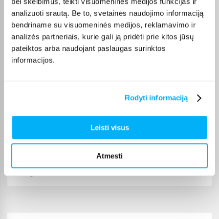
bei skelbimus, teikti visuomeninės medijos funkcijas ir
Mano patys mėgstamiausi kvepalai. Perku juos daug metų. Ačiū
analizuoti srautą. Be to, svetainės naudojimo informaciją
bendriname su visuomeninės medijos, reklamavimo ir
Dmitrijus A.
analizės partneriais, kurie gali ją pridėti prie kitos jūsų
Patvirtintas pirkėjas
pateiktos arba naudojant paslaugas surinktos
Never knew that I had so much dust in the carpet. Enough battery to
informacijos.
vacuum house ...
Edvardas B.
Rodyti informaciją
Patvirtintas pirkėjas
🙂
Leisti visus
Валдемар Т.
Atmesti
Patvirtintas pirkėjas
labai geras