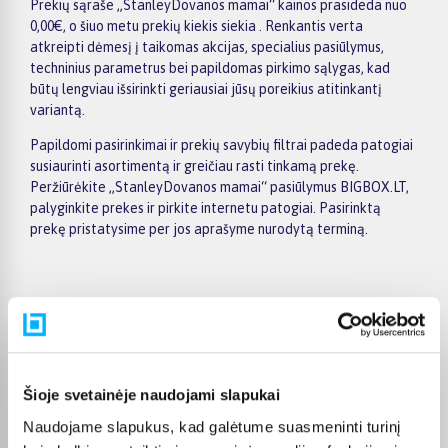
Prekių sąraše „StanleyDovanos mamai“ kainos prasideda nuo
0,00€, o šiuo metu prekių kiekis siekia . Renkantis verta
atkreipti dėmesį į taikomas akcijas, specialius pasiūlymus,
techninius parametrus bei papildomas pirkimo sąlygas, kad
būtų lengviau išsirinkti geriausiai jūsų poreikius atitinkantį
variantą.
Papildomi pasirinkimai ir prekių savybių filtrai padeda patogiai
susiaurinti asortimentą ir greičiau rasti tinkamą prekę.
Peržiūrėkite „StanleyDovanos mamai“ pasiūlymus BIGBOX.LT,
palyginkite prekes ir pirkite internetu patogiai. Pasirinktą
prekę pristatysime per jos aprašyme nurodytą terminą.
Pirkėjų atsiliepimai apie prekes
Šioje svetainėje naudojami slapukai
Violeta Z.
Patvirtintas pirkėjas
Naudojame slapukus, kad galėtume suasmeninti turinį