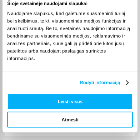
Šioje svetainėje naudojami slapukai
Violeta Z.
Patvirtintas pirkėjas
Naudojame slapukus, kad galėtume suasmeninti turinį
Mano patys mėgstamiausi kvepalai. Perku juos daug metų. Ačiū
bei skelbimus, teikti visuomeninės medijos funkcijas ir
analizuoti srautą. Be to, svetainės naudojimo informaciją
bendriname su visuomeninės medijos, reklamavimo ir
Danutė G.
analizės partneriais, kurie gali ją pridėti prie kitos jūsų
Patvirtintas pirkėjas
pateiktos arba naudojant paslaugas surinktos
Puiki dovana darbui ir pramogai 🙂 Ačiū
informacijos.
Dmitrijus A.
Patvirtintas pirkėjas
Rodyti informaciją
Never knew that I had so much dust in the carpet. Enough battery to
vacuum house ...
Leisti visus
Edvardas B.
Patvirtintas pirkėjas
Atmesti
🙂