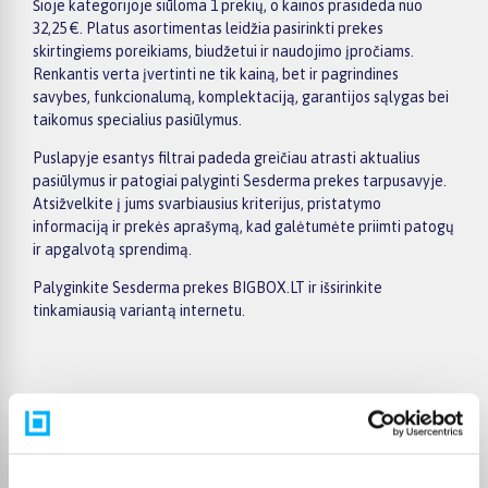
Šioje kategorijoje siūloma 1 prekių, o kainos prasideda nuo
32,25 €. Platus asortimentas leidžia pasirinkti prekes
skirtingiems poreikiams, biudžetui ir naudojimo įpročiams.
Renkantis verta įvertinti ne tik kainą, bet ir pagrindines
savybes, funkcionalumą, komplektaciją, garantijos sąlygas bei
taikomus specialius pasiūlymus.
Puslapyje esantys filtrai padeda greičiau atrasti aktualius
pasiūlymus ir patogiai palyginti Sesderma prekes tarpusavyje.
Atsižvelkite į jums svarbiausius kriterijus, pristatymo
informaciją ir prekės aprašymą, kad galėtumėte priimti patogų
ir apgalvotą sprendimą.
Palyginkite Sesderma prekes BIGBOX.LT ir išsirinkite
tinkamiausią variantą internetu.
Pirkėjų atsiliepimai apie prekes