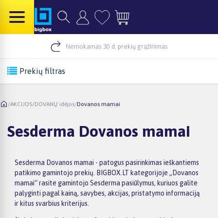
Nemokamas 30 d. prekių grąžinimas
Prekių filtras
/
AKCIJOS
/
DOVANŲ idėjos
/
Dovanos mamai
Sesderma Dovanos mamai
Sesderma Dovanos mamai - patogus pasirinkimas ieškantiems
patikimo gamintojo prekių. BIGBOX.LT kategorijoje „Dovanos
mamai“ rasite gamintojo Sesderma pasiūlymus, kuriuos galite
palyginti pagal kainą, savybes, akcijas, pristatymo informaciją
ir kitus svarbius kriterijus.