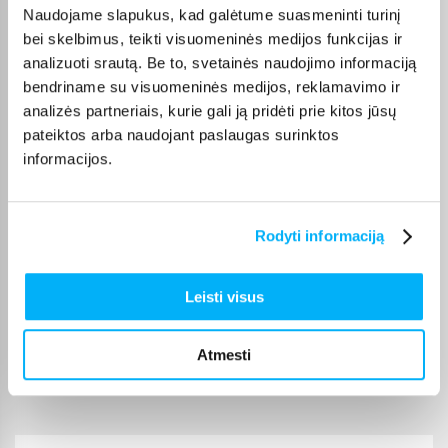
Mano patys mėgstamiausi kvepalai. Perku juos daug metų. Ačiū
Naudojame slapukus, kad galėtume suasmeninti turinį
bei skelbimus, teikti visuomeninės medijos funkcijas ir
analizuoti srautą. Be to, svetainės naudojimo informaciją
Danutė G.
bendriname su visuomeninės medijos, reklamavimo ir
Patvirtintas pirkėjas
analizės partneriais, kurie gali ją pridėti prie kitos jūsų
Puiki dovana darbui ir pramogai 🙂 Ačiū
pateiktos arba naudojant paslaugas surinktos
informacijos.
Dmitrijus A.
Patvirtintas pirkėjas
Never knew that I had so much dust in the carpet. Enough battery to
Rodyti informaciją
vacuum house ...
Leisti visus
Edvardas B.
Patvirtintas pirkėjas
Atmesti
🙂