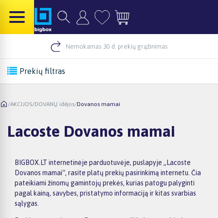
Nemokamas 30 d. prekių grąžinimas
Prekių filtras
/
AKCIJOS
/
DOVANŲ idėjos
/
Dovanos mamai
Lacoste Dovanos mamai
BIGBOX.LT internetinėje parduotuvėje, puslapyje „Lacoste
Dovanos mamai“, rasite platų prekių pasirinkimą internetu. Čia
pateikiami žinomų gamintojų prekės, kurias patogu palyginti
pagal kainą, savybes, pristatymo informaciją ir kitas svarbias
sąlygas.