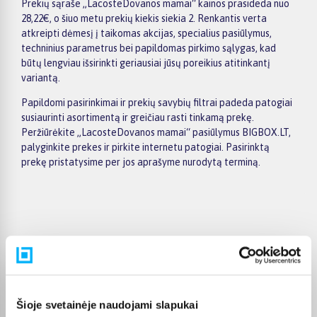
Prekių sąraše „LacosteDovanos mamai“ kainos prasideda nuo
28,22€, o šiuo metu prekių kiekis siekia 2. Renkantis verta
atkreipti dėmesį į taikomas akcijas, specialius pasiūlymus,
techninius parametrus bei papildomas pirkimo sąlygas, kad
būtų lengviau išsirinkti geriausiai jūsų poreikius atitinkantį
variantą.
Papildomi pasirinkimai ir prekių savybių filtrai padeda patogiai
susiaurinti asortimentą ir greičiau rasti tinkamą prekę.
Peržiūrėkite „LacosteDovanos mamai“ pasiūlymus BIGBOX.LT,
palyginkite prekes ir pirkite internetu patogiai. Pasirinktą
prekę pristatysime per jos aprašyme nurodytą terminą.
Pirkėjų atsiliepimai apie prekes
Violeta Z.
Patvirtintas pirkėjas
Šioje svetainėje naudojami slapukai