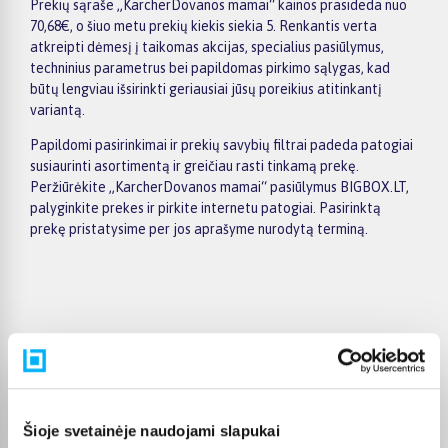
Prekių sąraše „KarcherDovanos mamai“ kainos prasideda nuo
70,68€, o šiuo metu prekių kiekis siekia 5. Renkantis verta
atkreipti dėmesį į taikomas akcijas, specialius pasiūlymus,
techninius parametrus bei papildomas pirkimo sąlygas, kad
būtų lengviau išsirinkti geriausiai jūsų poreikius atitinkantį
variantą.
Papildomi pasirinkimai ir prekių savybių filtrai padeda patogiai
susiaurinti asortimentą ir greičiau rasti tinkamą prekę.
Peržiūrėkite „KarcherDovanos mamai“ pasiūlymus BIGBOX.LT,
palyginkite prekes ir pirkite internetu patogiai. Pasirinktą
prekę pristatysime per jos aprašyme nurodytą terminą.
Pirkėjų atsiliepimai apie prekes
Violeta Z.
Patvirtintas pirkėjas
Šioje svetainėje naudojami slapukai