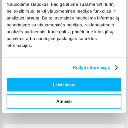
Mano patys mėgstamiausi kvepalai. Perku juos daug metų. Ačiū
Naudojame slapukus, kad galėtume suasmeninti turinį
bei skelbimus, teikti visuomeninės medijos funkcijas ir
analizuoti srautą. Be to, svetainės naudojimo informaciją
Danutė G.
bendriname su visuomeninės medijos, reklamavimo ir
Patvirtintas pirkėjas
analizės partneriais, kurie gali ją pridėti prie kitos jūsų
Puiki dovana darbui ir pramogai 🙂 Ačiū
pateiktos arba naudojant paslaugas surinktos
informacijos.
Dmitrijus A.
Patvirtintas pirkėjas
Never knew that I had so much dust in the carpet. Enough battery to
Rodyti informaciją
vacuum house ...
Leisti visus
Edvardas B.
Patvirtintas pirkėjas
Atmesti
🙂