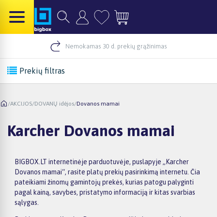
Nemokamas 30 d. prekių grąžinimas
Prekių filtras
/
AKCIJOS
/
DOVANŲ idėjos
/
Dovanos mamai
Karcher Dovanos mamai
BIGBOX.LT internetinėje parduotuvėje, puslapyje „Karcher
Dovanos mamai“, rasite platų prekių pasirinkimą internetu. Čia
pateikiami žinomų gamintojų prekės, kurias patogu palyginti
pagal kainą, savybes, pristatymo informaciją ir kitas svarbias
sąlygas.