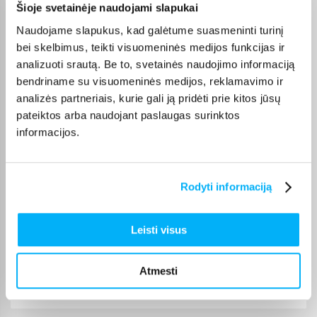
Šioje svetainėje naudojami slapukai
Violeta Z.
Patvirtintas pirkėjas
Naudojame slapukus, kad galėtume suasmeninti turinį
Mano patys mėgstamiausi kvepalai. Perku juos daug metų. Ačiū
bei skelbimus, teikti visuomeninės medijos funkcijas ir
analizuoti srautą. Be to, svetainės naudojimo informaciją
bendriname su visuomeninės medijos, reklamavimo ir
Danutė G.
analizės partneriais, kurie gali ją pridėti prie kitos jūsų
Patvirtintas pirkėjas
pateiktos arba naudojant paslaugas surinktos
Puiki dovana darbui ir pramogai 🙂 Ačiū
informacijos.
Dmitrijus A.
Patvirtintas pirkėjas
Rodyti informaciją
Never knew that I had so much dust in the carpet. Enough battery to
vacuum house ...
Leisti visus
Edvardas B.
Patvirtintas pirkėjas
Atmesti
🙂