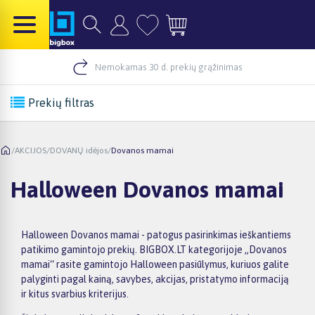
Nemokamas 30 d. prekių grąžinimas
Prekių filtras
/
AKCIJOS
/
DOVANŲ idėjos
/
Dovanos mamai
Halloween Dovanos mamai
Halloween Dovanos mamai - patogus pasirinkimas ieškantiems
patikimo gamintojo prekių. BIGBOX.LT kategorijoje „Dovanos
mamai“ rasite gamintojo Halloween pasiūlymus, kuriuos galite
palyginti pagal kainą, savybes, akcijas, pristatymo informaciją
ir kitus svarbius kriterijus.