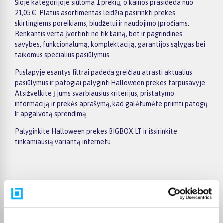
Šioje kategorijoje siūloma 1 prekių, o kainos prasideda nuo
21,05 €. Platus asortimentas leidžia pasirinkti prekes
skirtingiems poreikiams, biudžetui ir naudojimo įpročiams.
Renkantis verta įvertinti ne tik kainą, bet ir pagrindines
savybes, funkcionalumą, komplektaciją, garantijos sąlygas bei
taikomus specialius pasiūlymus.
Puslapyje esantys filtrai padeda greičiau atrasti aktualius
pasiūlymus ir patogiai palyginti Halloween prekes tarpusavyje.
Atsižvelkite į jums svarbiausius kriterijus, pristatymo
informaciją ir prekės aprašymą, kad galėtumėte priimti patogų
ir apgalvotą sprendimą.
Palyginkite Halloween prekes BIGBOX.LT ir išsirinkite
tinkamiausią variantą internetu.
Pirkėjų atsiliepimai apie prekes