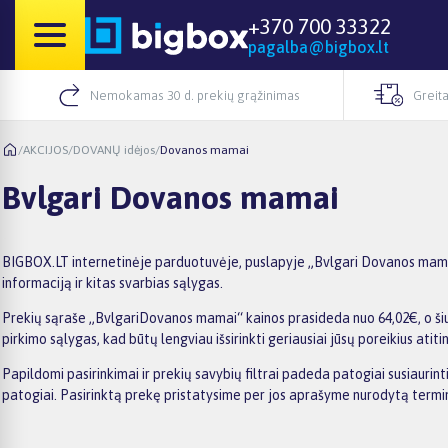
+370 700 33322
pagalba@bigbox.lt
Nemokamas 30 d. prekių grąžinimas
Greita
/
AKCIJOS
/
DOVANŲ idėjos
/
Dovanos mamai
Bvlgari Dovanos mamai
BIGBOX.LT internetinėje parduotuvėje, puslapyje „Bvlgari Dovanos mamai“
informaciją ir kitas svarbias sąlygas.
Prekių sąraše „BvlgariDovanos mamai“ kainos prasideda nuo 64,02€, o šiuo
pirkimo sąlygas, kad būtų lengviau išsirinkti geriausiai jūsų poreikius atiti
Papildomi pasirinkimai ir prekių savybių filtrai padeda patogiai susiauri
patogiai. Pasirinktą prekę pristatysime per jos aprašyme nurodytą termi