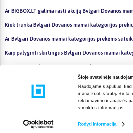
Ar BIGBOX.LT galima rasti akcijų Bvlgari Dovanos mam
Kiek trunka Bvlgari Dovanos mamai kategorijos preki
Ar Bvlgari Dovanos mamai kategorijos prekėms suteik
Kaip palyginti skirtingus Bvlgari Dovanos mamai kate
Kaip įsigyti Bvlgari Dovanos mamai kategorijoje esan
Šioje svetainėje naudojam
Naudojame slapukus, kad g
ir analizuoti srautą. Be t
reklamavimo ir analizės par
surinktos informacijos.
Rodyti informaciją