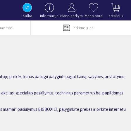
Kalba
Informacija
Mano paskyra
Mano norai
Krepšelis
rnavimas
Pirkimo gidai
tojų prekės, kurias patogu palyginti pagal kainą, savybes, pristatymo
 akcijas, specialius pasiūlymus, techninius parametrus bei papildomas
nos mamai“ pasiūlymus BIGBOX.LT, palyginkite prekes ir pirkite internetu