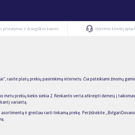
s pristatymas ir draugiškos kainos
Išskirtinis klientų apta
, rasite platų prekių pasirinkimą internetu. Čia pateikiami žinomų gamin
 metu prekių kiekis siekia 2. Renkantis verta atkreipti dėmesį į taikomas
nkantį variantą.
nti asortimentą ir greičiau rasti tinkamą prekę. Peržiūrėkite „BvlgariDova
ną.