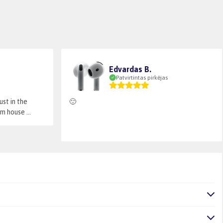
Edvardas B.
Patvirtintas pirkėjas
st in the
🙂
 house ...