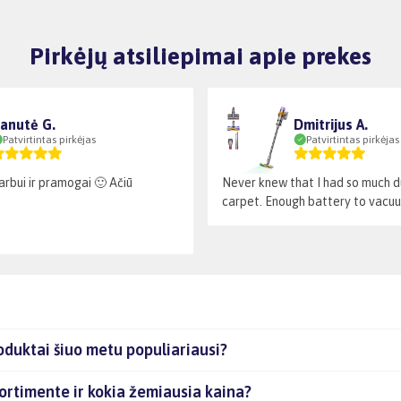
Pirkėjų atsiliepimai apie prekes
anutė G.
Dmitrijus A.
Patvirtintas pirkėjas
Patvirtintas pirkėjas
arbui ir pramogai 🙂 Ačiū
Never knew that I had so much du
carpet. Enough battery to vacuum
duktai šiuo metu populiariausi?
ortimente ir kokia žemiausia kaina?