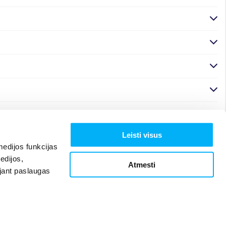
Leisti visus
edijos funkcijas
edijos,
Atmesti
ojant paslaugas