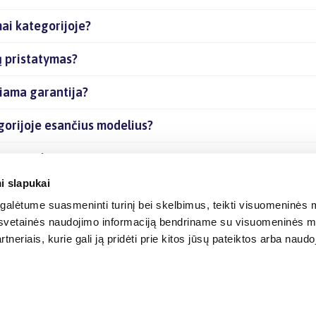
ai kategorijoje?
ų pristatymas?
iama garantija?
gorijoje esančius modelius?
čias prekes internetu?
i slapukai
alėtume suasmeninti turinį bei skelbimus, teikti visuomeninės m
o, svetainės naudojimo informaciją bendriname su visuomeninės m
tneriais, kurie gali ją pridėti prie kitos jūsų pateiktos arba naud
© 2012-
2026
BIGBOX.LT