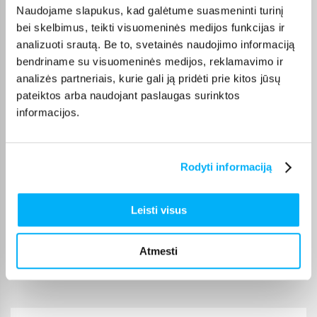
Mano patys mėgstamiausi kvepalai. Perku juos daug metų. Ačiū
Naudojame slapukus, kad galėtume suasmeninti turinį
bei skelbimus, teikti visuomeninės medijos funkcijas ir
analizuoti srautą. Be to, svetainės naudojimo informaciją
Danutė G.
bendriname su visuomeninės medijos, reklamavimo ir
Patvirtintas pirkėjas
analizės partneriais, kurie gali ją pridėti prie kitos jūsų
Puiki dovana darbui ir pramogai 🙂 Ačiū
pateiktos arba naudojant paslaugas surinktos
informacijos.
Dmitrijus A.
Patvirtintas pirkėjas
Never knew that I had so much dust in the carpet. Enough battery to
Rodyti informaciją
vacuum house ...
Leisti visus
Edvardas B.
Patvirtintas pirkėjas
Atmesti
🙂