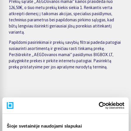
Prekių sąraše „AEGDovanos mamai“ kainos prasideda nuo
126,50€, o šiuo metu prekių kiekis siekia 1. Renkantis verta
atkreipti dėmesį į taikomas akcijas, specialius pasiūlymus,
techninius parametrus bei papildomas pirkimo sąlygas, kad
būtų lengviau išsirinkti geriausiai jūsų poreikius atitinkantį
variantą.
Papildomi pasirinkimai ir prekių savybių filtrai padeda patogiai
susiaurinti asortimentą ir greičiau rasti tinkamą prekę.
Peržiūrėkite „AEGDovanos mamai“ pasiūlymus BIGBOX.LT,
palyginkite prekes ir pirkite internetu patogiai. Pasirinktą
prekę pristatysime per jos aprašyme nurodytą terminą.
Pirkėjų atsiliepimai apie prekes
Violeta Z.
Patvirtintas pirkėjas
Šioje svetainėje naudojami slapukai