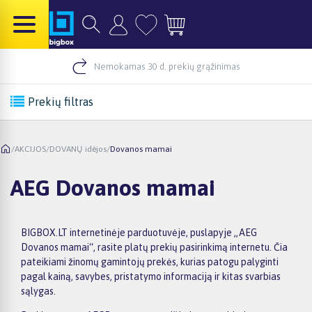
Nemokamas 30 d. prekių grąžinimas
Prekių filtras
/
AKCIJOS
/
DOVANŲ idėjos
/
Dovanos mamai
AEG Dovanos mamai
BIGBOX.LT internetinėje parduotuvėje, puslapyje „AEG
Dovanos mamai“, rasite platų prekių pasirinkimą internetu. Čia
pateikiami žinomų gamintojų prekės, kurias patogu palyginti
pagal kainą, savybes, pristatymo informaciją ir kitas svarbias
sąlygas.