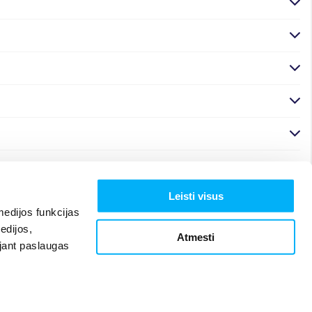
Leisti visus
edijos funkcijas
edijos,
Atmesti
ojant paslaugas