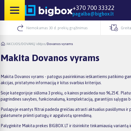
+370 700 33322
pagalba@bigbox.lt
Nemokamas 30 d. prekių grąžinimas
Greita
/
AKCIJOS
/
DOVANŲ idėjos
/
Dovanos vyrams
Makita Dovanos vyrams
Makita Dovanos vyrams - patogus pasirinkimas ieškantiems patikimo gami
akcijas, pristatymo informaciją ir kitus svarbius kriterijus.
Šioje kategorijoje siūloma 3 prekių, o kainos prasideda nuo 96,25 €. Platus
pagrindines savybes, funkcionalumą, komplektaciją, garantijos sąlygas b
Puslapyje esantys filtrai padeda greičiau atrasti aktualius pasiūlymus ir 
galėtumėte priimti patogų ir apgalvotą sprendimą.
Palyginkite Makita prekes BIGBOX.LT ir išsirinkite tinkamiausią variantą 