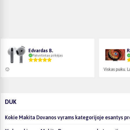
Edvardas B.
R
Patvirtintas pirkėjas
🙂
Viskas puiku. L
DUK
Kokie Makita Dovanos vyrams kategorijoje esantys pro