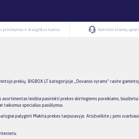
s pristatymas ir draugiškos kainos
Išskirtinis klientų apta
ntojo prekių. BIGBOX.LT kategorijoje „Dovanos vyrams“ rasite gamintojo 
 asortimentas leidžia pasirinkti prekes skirtingiems poreikiams, biudžetui i
ei taikomus specialius pasiūlymus.
patogiai palyginti Makita prekes tarpusavyje. Atsižvelkite į jums svarbiaus
internetu.