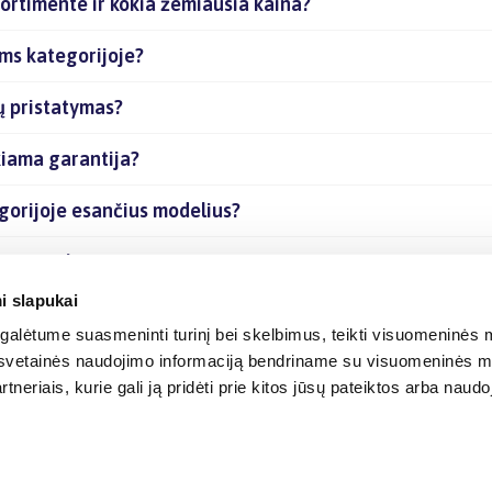
ortimente ir kokia žemiausia kaina?
ms kategorijoje?
ų pristatymas?
kiama garantija?
gorijoje esančius modelius?
čias prekes internetu?
i slapukai
alėtume suasmeninti turinį bei skelbimus, teikti visuomeninės m
o, svetainės naudojimo informaciją bendriname su visuomeninės m
tneriais, kurie gali ją pridėti prie kitos jūsų pateiktos arba naud
© 2012-
2026
BIGBOX.LT