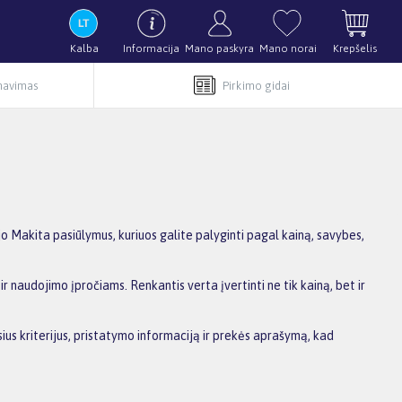
Kalba
Informacija
Mano paskyra
Mano norai
Krepšelis
rnavimas
Pirkimo gidai
Makita pasiūlymus, kuriuos galite palyginti pagal kainą, savybes,
r naudojimo įpročiams. Renkantis verta įvertinti ne tik kainą, bet ir
ius kriterijus, pristatymo informaciją ir prekės aprašymą, kad