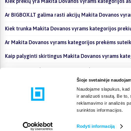
Kiek prekių yra Makita Dovanos vyrams kategorijos as
Ar BIGBOX.LT galima rasti akcijų Makita Dovanos vyra
Kiek trunka Makita Dovanos vyrams kategorijos preki
Ar Makita Dovanos vyrams kategorijos prekėms sutei
Kaip palyginti skirtingus Makita Dovanos vyrams kate
Kaip įsigyti Makita Dovanos vyrams kategorijoje esan
Šioje svetainėje naudojam
Naudojame slapukus, kad g
ir analizuoti srautą. Be t
reklamavimo ir analizės par
surinktos informacijos.
Rodyti informaciją