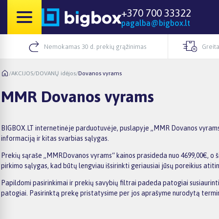
+370 700 33322
pagalba@bigbox.lt
Nemokamas 30 d. prekių grąžinimas
Greita
/
AKCIJOS
/
DOVANŲ idėjos
/
Dovanos vyrams
MMR Dovanos vyrams
BIGBOX.LT internetinėje parduotuvėje, puslapyje „MMR Dovanos vyrams“, r
informaciją ir kitas svarbias sąlygas.
Prekių sąraše „MMRDovanos vyrams“ kainos prasideda nuo 4699,00€, o šiuo
pirkimo sąlygas, kad būtų lengviau išsirinkti geriausiai jūsų poreikius atiti
Papildomi pasirinkimai ir prekių savybių filtrai padeda patogiai susiauri
patogiai. Pasirinktą prekę pristatysime per jos aprašyme nurodytą termi