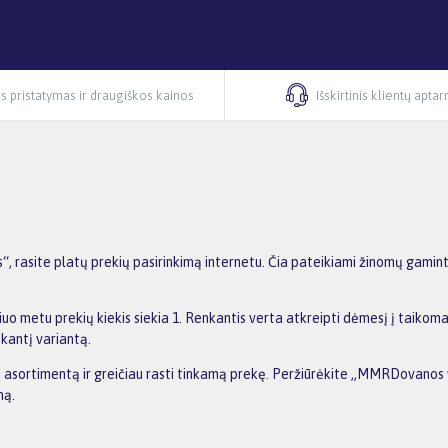
s pristatymas ir draugiškos kainos
Išskirtinis klientų apta
asite platų prekių pasirinkimą internetu. Čia pateikiami žinomų gaminto
 metu prekių kiekis siekia 1. Renkantis verta atkreipti dėmesį į taikomas
nkantį variantą.
nti asortimentą ir greičiau rasti tinkamą prekę. Peržiūrėkite „MMRDovanos
ną.