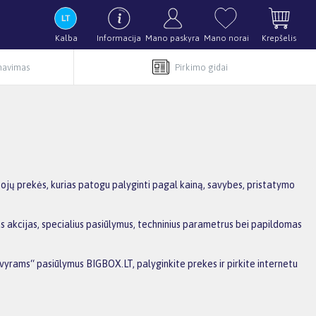
Kalba
Informacija
Mano paskyra
Mano norai
Krepšelis
rnavimas
Pirkimo gidai
jų prekės, kurias patogu palyginti pagal kainą, savybes, pristatymo
 akcijas, specialius pasiūlymus, techninius parametrus bei papildomas
 vyrams“ pasiūlymus BIGBOX.LT, palyginkite prekes ir pirkite internetu