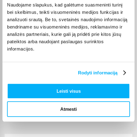
Naudojame slapukus, kad galėtume suasmeninti turinį
🙂
bei skelbimus, teikti visuomeninės medijos funkcijas ir
analizuoti srautą. Be to, svetainės naudojimo informaciją
bendriname su visuomeninės medijos, reklamavimo ir
Robertas J.
Patvirtintas pirkėjas
analizės partneriais, kurie gali ją pridėti prie kitos jūsų
pateiktos arba naudojant paslaugas surinktos
Viskas puiku. Labai patenkintas pirkiniu.
informacijos.
edmundas v.
Patvirtintas pirkėjas
Rodyti informaciją
Viskas puikiai
Leisti visus
Viktorija Z.
Patvirtintas pirkėjas
Atmesti
:)