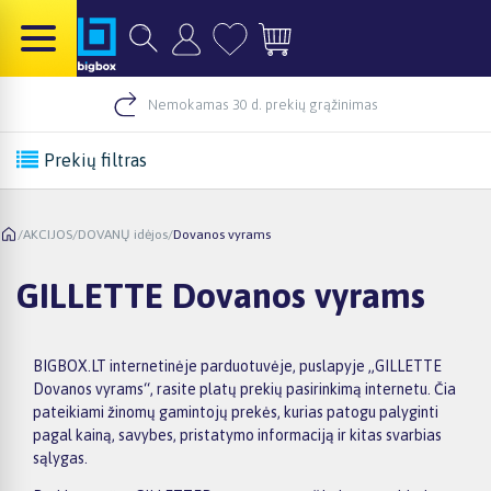
Nemokamas 30 d. prekių grąžinimas
Prekių filtras
/
AKCIJOS
/
DOVANŲ idėjos
/
Dovanos vyrams
GILLETTE Dovanos vyrams
BIGBOX.LT internetinėje parduotuvėje, puslapyje „GILLETTE
Dovanos vyrams“, rasite platų prekių pasirinkimą internetu. Čia
pateikiami žinomų gamintojų prekės, kurias patogu palyginti
pagal kainą, savybes, pristatymo informaciją ir kitas svarbias
sąlygas.