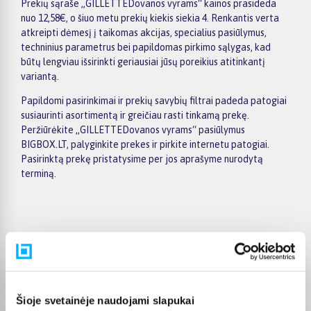
Prekių sąraše „GILLETTEDovanos vyrams“ kainos prasideda
nuo 12,58€, o šiuo metu prekių kiekis siekia 4. Renkantis verta
atkreipti dėmesį į taikomas akcijas, specialius pasiūlymus,
techninius parametrus bei papildomas pirkimo sąlygas, kad
būtų lengviau išsirinkti geriausiai jūsų poreikius atitinkantį
variantą.
Papildomi pasirinkimai ir prekių savybių filtrai padeda patogiai
susiaurinti asortimentą ir greičiau rasti tinkamą prekę.
Peržiūrėkite „GILLETTEDovanos vyrams“ pasiūlymus
BIGBOX.LT, palyginkite prekes ir pirkite internetu patogiai.
Pasirinktą prekę pristatysime per jos aprašyme nurodytą
terminą.
Pirkėjų atsiliepimai apie prekes
Edvardas B.
Šioje svetainėje naudojami slapukai
Patvirtintas pirkėjas