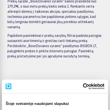
Prekių sąraše „BoseDovanos vyrams“ kainos prasideda nuo
179,29€, o šiuo metu prekių kiekis siekia 1. Renkantis verta
atkreipti dėmesį į taikomas akcijas, specialius pasiūlymus,
techninius parametrus bei papildomas pirkimo sąlygas, kad
būtų lengviau išsirinkti geriausiai jūsų poreikius atitinkantį
variantą.
Papildomi pasirinkimai ir prekių savybių filtrai padeda patogiai
susiaurinti asortimentą ir greičiau rasti tinkamą prekę.
Peržiūrėkite „BoseDovanos vyrams“ pasiūlymus BIGBOX.LT,
palyginkite prekes ir pirkite internetu patogiai. Pasirinktą
prekę pristatysime per jos aprašyme nurodytą terminą.
Pirkėjų atsiliepimai apie prekes
Edvardas B.
Šioje svetainėje naudojami slapukai
Patvirtintas pirkėjas