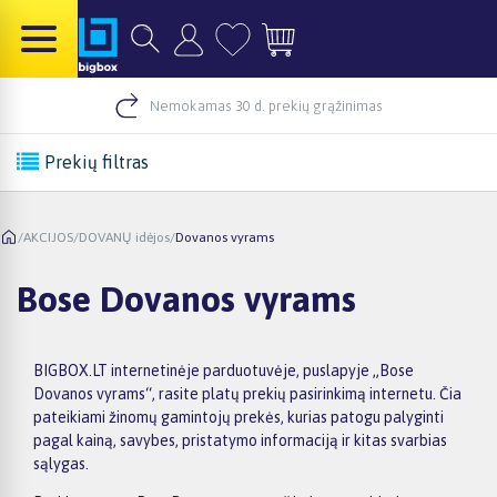
Nemokamas 30 d. prekių grąžinimas
Prekių filtras
/
AKCIJOS
/
DOVANŲ idėjos
/
Dovanos vyrams
Bose Dovanos vyrams
BIGBOX.LT internetinėje parduotuvėje, puslapyje „Bose
Dovanos vyrams“, rasite platų prekių pasirinkimą internetu. Čia
pateikiami žinomų gamintojų prekės, kurias patogu palyginti
pagal kainą, savybes, pristatymo informaciją ir kitas svarbias
sąlygas.