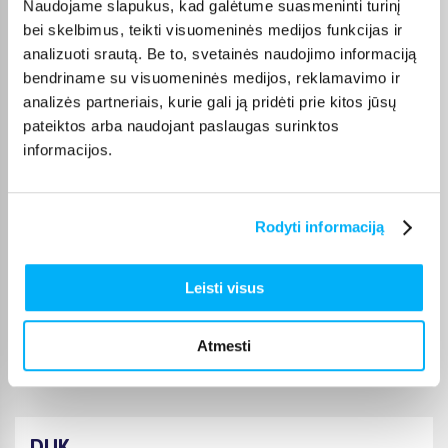
Naudojame slapukus, kad galėtume suasmeninti turinį
🙂
bei skelbimus, teikti visuomeninės medijos funkcijas ir
analizuoti srautą. Be to, svetainės naudojimo informaciją
Robertas J.
bendriname su visuomeninės medijos, reklamavimo ir
Patvirtintas pirkėjas
analizės partneriais, kurie gali ją pridėti prie kitos jūsų
Viskas puiku. Labai patenkintas pirkiniu.
pateiktos arba naudojant paslaugas surinktos
informacijos.
edmundas v.
Patvirtintas pirkėjas
Rodyti informaciją
Viskas puikiai
Leisti visus
Viktorija Z.
Patvirtintas pirkėjas
:)
Atmesti
DUK