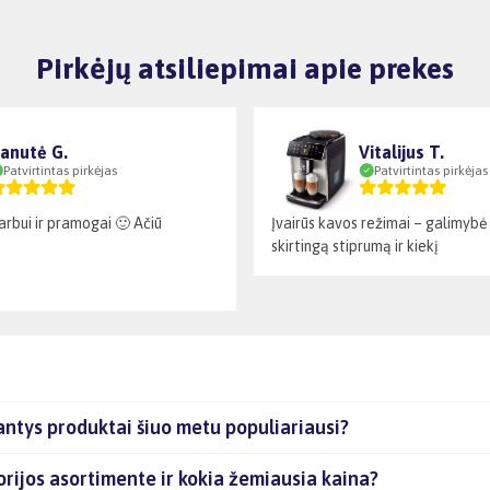
Pirkėjų atsiliepimai apie prekes
anutė G.
Vitalijus T.
Patvirtintas pirkėjas
Patvirtintas pirkėjas
arbui ir pramogai 🙂 Ačiū
Įvairūs kavos režimai – galimybė 
skirtingą stiprumą ir kiekį
tys produktai šiuo metu populiariausi?
jos asortimente ir kokia žemiausia kaina?