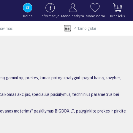
Kalba
Informacija
Mano paskyra
Mano norai
Krepšelis
rnavimas
Pirkimo gidai
ų gamintojų prekės, kurias patogu palyginti pagal kainą, savybes,
aikomas akcijas, specialius pasiūlymus, techninius parametrus bei
Dovanos moterims“ pasiūlymus BIGBOX.LT, palyginkite prekes ir pirkite