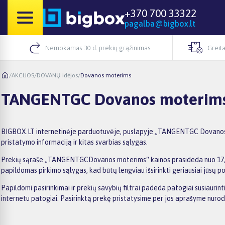
+370 700 33322
pagalba@bigbox.lt
Nemokamas 30 d. prekių grąžinimas
Greita
/
AKCIJOS
/
DOVANŲ idėjos
/
Dovanos moterims
TANGENTGC Dovanos moterim
BIGBOX.LT internetinėje parduotuvėje, puslapyje „TANGENTGC Dovanos mot
pristatymo informaciją ir kitas svarbias sąlygas.
Prekių sąraše „TANGENTGCDovanos moterims“ kainos prasideda nuo 17,50€, 
papildomas pirkimo sąlygas, kad būtų lengviau išsirinkti geriausiai jūsų po
Papildomi pasirinkimai ir prekių savybių filtrai padeda patogiai susiaur
internetu patogiai. Pasirinktą prekę pristatysime per jos aprašyme nuro