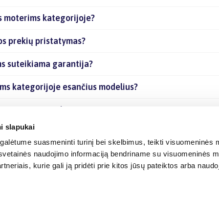
 moterims kategorijoje?
s prekių pristatymas?
 suteikiama garantija?
ms kategorijoje esančius modelius?
je esančias prekes internetu?
i slapukai
alėtume suasmeninti turinį bei skelbimus, teikti visuomeninės m
o, svetainės naudojimo informaciją bendriname su visuomeninės m
tneriais, kurie gali ją pridėti prie kitos jūsų pateiktos arba naud
© 2012-
2026
BIGBOX.LT