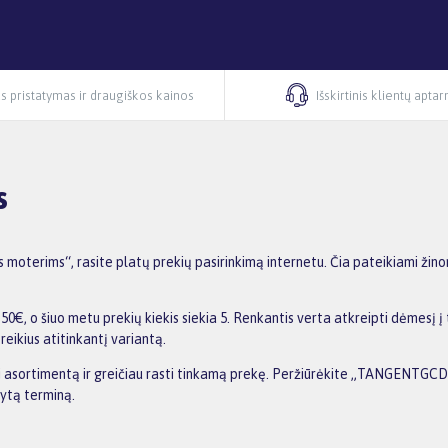
s pristatymas ir draugiškos kainos
Išskirtinis klientų apta
s
erims“, rasite platų prekių pasirinkimą internetu. Čia pateikiami žinom
o šiuo metu prekių kiekis siekia 5. Renkantis verta atkreipti dėmesį į t
reikius atitinkantį variantą.
inti asortimentą ir greičiau rasti tinkamą prekę. Peržiūrėkite „TANGENTGC
dytą terminą.