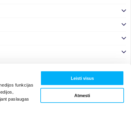
Leisti visus
edijos funkcijas
edijos,
Atmesti
ojant paslaugas