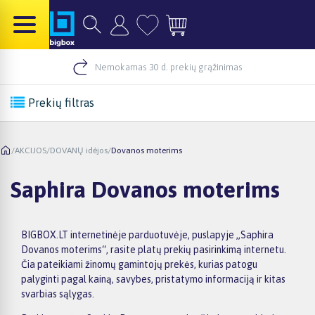
Nemokamas 30 d. prekių grąžinimas
Prekių filtras
/
AKCIJOS
/
DOVANŲ idėjos
/
Dovanos moterims
Saphira Dovanos moterims
BIGBOX.LT internetinėje parduotuvėje, puslapyje „Saphira
Dovanos moterims“, rasite platų prekių pasirinkimą internetu.
Čia pateikiami žinomų gamintojų prekės, kurias patogu
palyginti pagal kainą, savybes, pristatymo informaciją ir kitas
svarbias sąlygas.