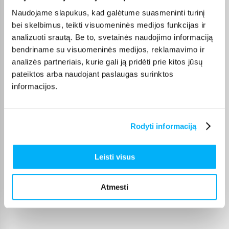
Naudojame slapukus, kad galėtume suasmeninti turinį
Mano patys mėgstamiausi kvepalai. Perku juos daug metų. Ačiū
bei skelbimus, teikti visuomeninės medijos funkcijas ir
analizuoti srautą. Be to, svetainės naudojimo informaciją
Danutė G.
bendriname su visuomeninės medijos, reklamavimo ir
Patvirtintas pirkėjas
analizės partneriais, kurie gali ją pridėti prie kitos jūsų
Puiki dovana darbui ir pramogai 🙂 Ačiū
pateiktos arba naudojant paslaugas surinktos
informacijos.
Vitalijus T.
Patvirtintas pirkėjas
Rodyti informaciją
Įvairūs kavos režimai – galimybė pasirinkti skirtingą stiprumą ir kiekį
Leisti visus
Ingrida V.
Patvirtintas pirkėjas
Greitai pristatytas, puikus aparatas, lengvas valdymas plius skani kava
Atmesti
dovanu � ...