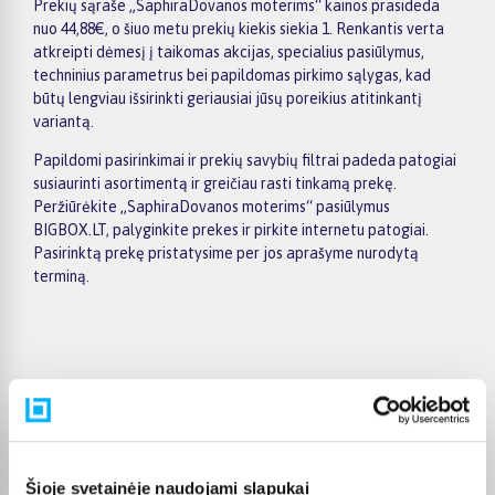
Prekių sąraše „SaphiraDovanos moterims“ kainos prasideda
nuo 44,88€, o šiuo metu prekių kiekis siekia 1. Renkantis verta
atkreipti dėmesį į taikomas akcijas, specialius pasiūlymus,
techninius parametrus bei papildomas pirkimo sąlygas, kad
būtų lengviau išsirinkti geriausiai jūsų poreikius atitinkantį
variantą.
Papildomi pasirinkimai ir prekių savybių filtrai padeda patogiai
susiaurinti asortimentą ir greičiau rasti tinkamą prekę.
Peržiūrėkite „SaphiraDovanos moterims“ pasiūlymus
BIGBOX.LT, palyginkite prekes ir pirkite internetu patogiai.
Pasirinktą prekę pristatysime per jos aprašyme nurodytą
terminą.
Pirkėjų atsiliepimai apie prekes
Violeta Z.
Šioje svetainėje naudojami slapukai
Patvirtintas pirkėjas