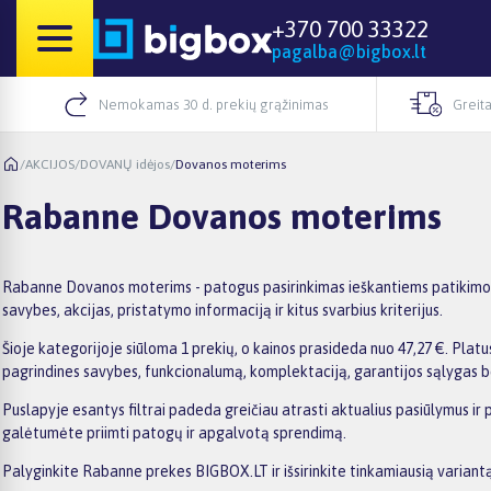
+370 700 33322
pagalba@bigbox.lt
Nemokamas 30 d. prekių grąžinimas
Greita
/
AKCIJOS
/
DOVANŲ idėjos
/
Dovanos moterims
Rabanne Dovanos moterims
Rabanne Dovanos moterims - patogus pasirinkimas ieškantiems patikimo 
savybes, akcijas, pristatymo informaciją ir kitus svarbius kriterijus.
Šioje kategorijoje siūloma 1 prekių, o kainos prasideda nuo 47,27 €. Platus
pagrindines savybes, funkcionalumą, komplektaciją, garantijos sąlygas b
Puslapyje esantys filtrai padeda greičiau atrasti aktualius pasiūlymus ir 
galėtumėte priimti patogų ir apgalvotą sprendimą.
Palyginkite Rabanne prekes BIGBOX.LT ir išsirinkite tinkamiausią variantą