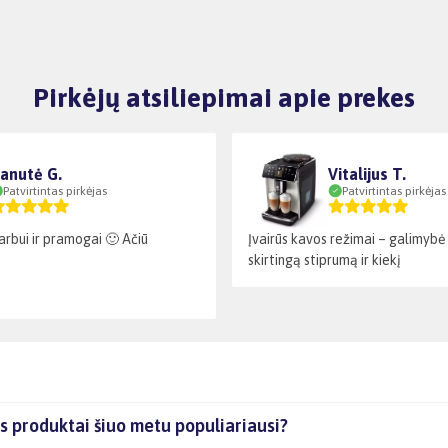
Pirkėjų atsiliepimai apie prekes
anutė G.
Vitalijus T.
Patvirtintas pirkėjas
Patvirtintas pirkėjas
arbui ir pramogai 🙂 Ačiū
Įvairūs kavos režimai – galimybė 
skirtingą stiprumą ir kiekį
 produktai šiuo metu populiariausi?