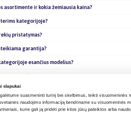
s asortimente ir kokia žemiausia kaina?
terims kategorijoje?
rekių pristatymas?
teikiama garantija?
kategorijoje esančius modelius?
sančias prekes internetu?
i slapukai
alėtume suasmeninti turinį bei skelbimus, teikti visuomeninės m
o, svetainės naudojimo informaciją bendriname su visuomeninės m
tneriais, kurie gali ją pridėti prie kitos jūsų pateiktos arba naud
© 2012-
2026
BIGBOX.LT