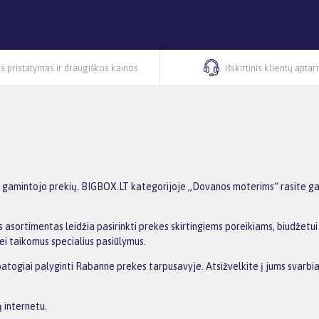
s pristatymas ir draugiškos kainos
Išskirtinis klientų apta
gamintojo prekių. BIGBOX.LT kategorijoje „Dovanos moterims“ rasite gami
 asortimentas leidžia pasirinkti prekes skirtingiems poreikiams, biudžetui i
ei taikomus specialius pasiūlymus.
patogiai palyginti Rabanne prekes tarpusavyje. Atsižvelkite į jums svarbia
 internetu.