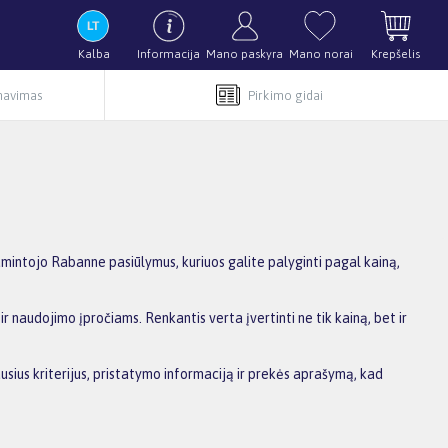
Kalba
Informacija
Mano paskyra
Mano norai
Krepšelis
rnavimas
Pirkimo gidai
ntojo Rabanne pasiūlymus, kuriuos galite palyginti pagal kainą,
r naudojimo įpročiams. Renkantis verta įvertinti ne tik kainą, bet ir
usius kriterijus, pristatymo informaciją ir prekės aprašymą, kad