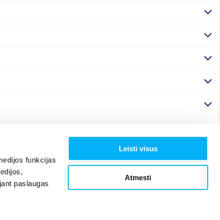
Leisti visus
edijos funkcijas
edijos,
Atmesti
ojant paslaugas