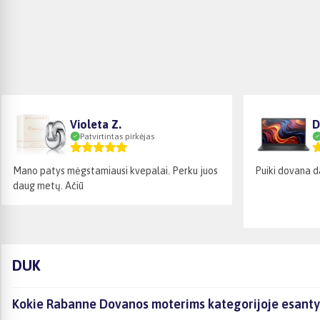
Violeta Z.
D
Patvirtintas pirkėjas
Mano patys mėgstamiausi kvepalai. Perku juos
Puiki dovana d
daug metų. Ačiū
DUK
Kokie Rabanne Dovanos moterims kategorijoje esantys