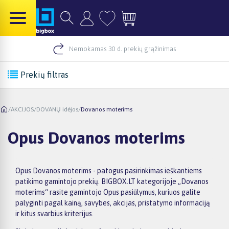
Nemokamas 30 d. prekių grąžinimas
Prekių filtras
/
AKCIJOS
/
DOVANŲ idėjos
/
Dovanos moterims
Opus Dovanos moterims
Opus Dovanos moterims - patogus pasirinkimas ieškantiems
patikimo gamintojo prekių. BIGBOX.LT kategorijoje „Dovanos
moterims“ rasite gamintojo Opus pasiūlymus, kuriuos galite
palyginti pagal kainą, savybes, akcijas, pristatymo informaciją
ir kitus svarbius kriterijus.