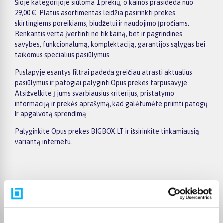
Šioje kategorijoje siūloma 1 prekių, o kainos prasideda nuo
29,00 €. Platus asortimentas leidžia pasirinkti prekes
skirtingiems poreikiams, biudžetui ir naudojimo įpročiams.
Renkantis verta įvertinti ne tik kainą, bet ir pagrindines
savybes, funkcionalumą, komplektaciją, garantijos sąlygas bei
taikomus specialius pasiūlymus.
Puslapyje esantys filtrai padeda greičiau atrasti aktualius
pasiūlymus ir patogiai palyginti Opus prekes tarpusavyje.
Atsižvelkite į jums svarbiausius kriterijus, pristatymo
informaciją ir prekės aprašymą, kad galėtumėte priimti patogų
ir apgalvotą sprendimą.
Palyginkite Opus prekes BIGBOX.LT ir išsirinkite tinkamiausią
variantą internetu.
Pirkėjų atsiliepimai apie prekes