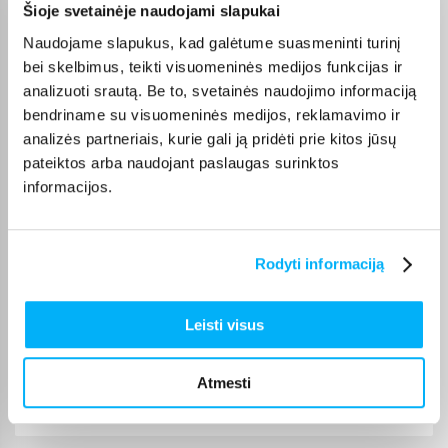
Šioje svetainėje naudojami slapukai
Violeta Z.
Patvirtintas pirkėjas
Naudojame slapukus, kad galėtume suasmeninti turinį
Mano patys mėgstamiausi kvepalai. Perku juos daug metų. Ačiū
bei skelbimus, teikti visuomeninės medijos funkcijas ir
analizuoti srautą. Be to, svetainės naudojimo informaciją
bendriname su visuomeninės medijos, reklamavimo ir
Danutė G.
analizės partneriais, kurie gali ją pridėti prie kitos jūsų
Patvirtintas pirkėjas
pateiktos arba naudojant paslaugas surinktos
Puiki dovana darbui ir pramogai 🙂 Ačiū
informacijos.
Vitalijus T.
Patvirtintas pirkėjas
Rodyti informaciją
Įvairūs kavos režimai – galimybė pasirinkti skirtingą stiprumą ir kiekį
Leisti visus
Ingrida V.
Patvirtintas pirkėjas
Atmesti
Greitai pristatytas, puikus aparatas, lengvas valdymas plius skani kava
dovanu � ...