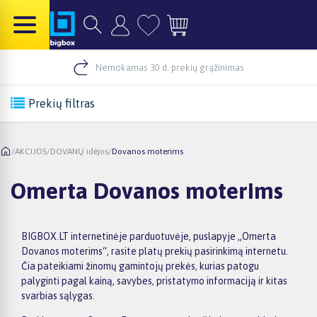
Nemokamas 30 d. prekių grąžinimas
Prekių filtras
/
AKCIJOS
/
DOVANŲ idėjos
/
Dovanos moterims
Omerta Dovanos moterims
BIGBOX.LT internetinėje parduotuvėje, puslapyje „Omerta
Dovanos moterims“, rasite platų prekių pasirinkimą internetu.
Čia pateikiami žinomų gamintojų prekės, kurias patogu
palyginti pagal kainą, savybes, pristatymo informaciją ir kitas
svarbias sąlygas.