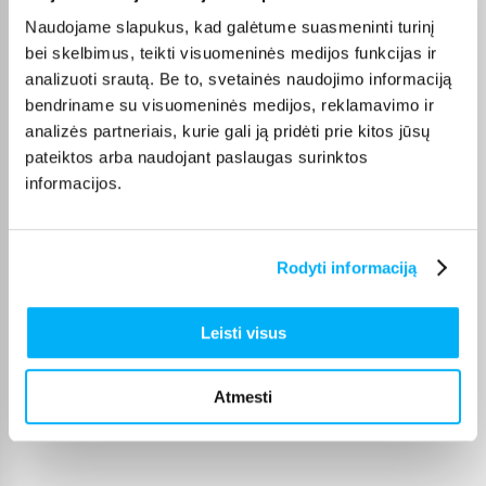
Naudojame slapukus, kad galėtume suasmeninti turinį
Mano patys mėgstamiausi kvepalai. Perku juos daug metų. Ačiū
bei skelbimus, teikti visuomeninės medijos funkcijas ir
analizuoti srautą. Be to, svetainės naudojimo informaciją
Danutė G.
bendriname su visuomeninės medijos, reklamavimo ir
Patvirtintas pirkėjas
analizės partneriais, kurie gali ją pridėti prie kitos jūsų
Puiki dovana darbui ir pramogai 🙂 Ačiū
pateiktos arba naudojant paslaugas surinktos
informacijos.
Vitalijus T.
Patvirtintas pirkėjas
Rodyti informaciją
Įvairūs kavos režimai – galimybė pasirinkti skirtingą stiprumą ir kiekį
Leisti visus
Ingrida V.
Patvirtintas pirkėjas
Greitai pristatytas, puikus aparatas, lengvas valdymas plius skani kava
Atmesti
dovanu � ...