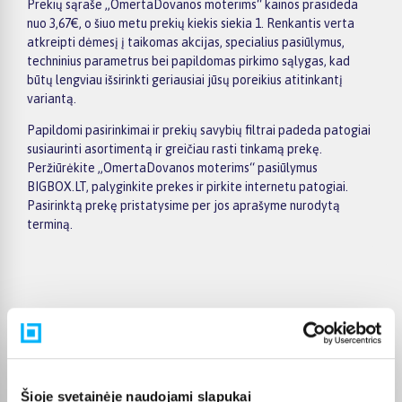
Prekių sąraše „OmertaDovanos moterims“ kainos prasideda
nuo 3,67€, o šiuo metu prekių kiekis siekia 1. Renkantis verta
atkreipti dėmesį į taikomas akcijas, specialius pasiūlymus,
techninius parametrus bei papildomas pirkimo sąlygas, kad
būtų lengviau išsirinkti geriausiai jūsų poreikius atitinkantį
variantą.
Papildomi pasirinkimai ir prekių savybių filtrai padeda patogiai
susiaurinti asortimentą ir greičiau rasti tinkamą prekę.
Peržiūrėkite „OmertaDovanos moterims“ pasiūlymus
BIGBOX.LT, palyginkite prekes ir pirkite internetu patogiai.
Pasirinktą prekę pristatysime per jos aprašyme nurodytą
terminą.
Pirkėjų atsiliepimai apie prekes
Violeta Z.
Šioje svetainėje naudojami slapukai
Patvirtintas pirkėjas