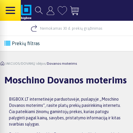
Nemokamas 30 d. prekių grąžinimas
Prekių filtras
/
AKCIJOS
/
DOVANŲ idėjos
/
Dovanos moterims
Moschino Dovanos moterims
BIGBOX.LT internetinėje parduotuvėje, puslapyje „Moschino
Dovanos moterims“, rasite platų prekių pasirinkimą internetu.
Čia pateikiami žinomų gamintojų prekės, kurias patogu
palyginti pagal kainą, savybes, pristatymo informaciją ir kitas
svarbias sąlygas.