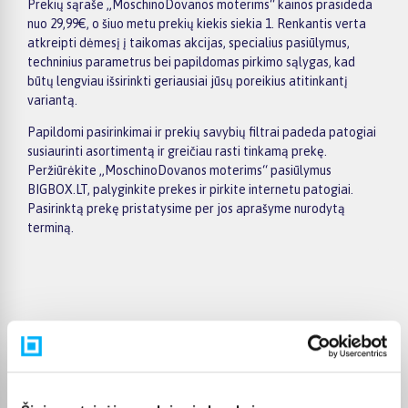
Prekių sąraše „MoschinoDovanos moterims“ kainos prasideda
nuo 29,99€, o šiuo metu prekių kiekis siekia 1. Renkantis verta
atkreipti dėmesį į taikomas akcijas, specialius pasiūlymus,
techninius parametrus bei papildomas pirkimo sąlygas, kad
būtų lengviau išsirinkti geriausiai jūsų poreikius atitinkantį
variantą.
Papildomi pasirinkimai ir prekių savybių filtrai padeda patogiai
susiaurinti asortimentą ir greičiau rasti tinkamą prekę.
Peržiūrėkite „MoschinoDovanos moterims“ pasiūlymus
BIGBOX.LT, palyginkite prekes ir pirkite internetu patogiai.
Pasirinktą prekę pristatysime per jos aprašyme nurodytą
terminą.
Pirkėjų atsiliepimai apie prekes
Violeta Z.
Patvirtintas pirkėjas