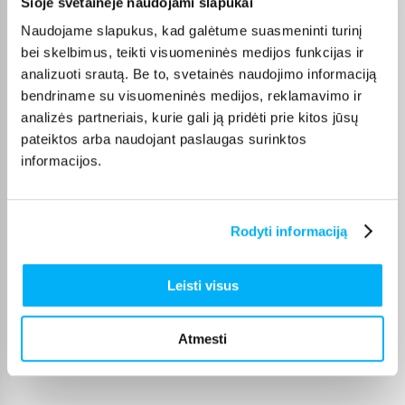
Šioje svetainėje naudojami slapukai
Mano patys mėgstamiausi kvepalai. Perku juos daug metų. Ačiū
Naudojame slapukus, kad galėtume suasmeninti turinį
bei skelbimus, teikti visuomeninės medijos funkcijas ir
analizuoti srautą. Be to, svetainės naudojimo informaciją
Danutė G.
bendriname su visuomeninės medijos, reklamavimo ir
Patvirtintas pirkėjas
analizės partneriais, kurie gali ją pridėti prie kitos jūsų
Puiki dovana darbui ir pramogai 🙂 Ačiū
pateiktos arba naudojant paslaugas surinktos
informacijos.
Vitalijus T.
Patvirtintas pirkėjas
Įvairūs kavos režimai – galimybė pasirinkti skirtingą stiprumą ir kiekį
Rodyti informaciją
Ingrida V.
Leisti visus
Patvirtintas pirkėjas
Greitai pristatytas, puikus aparatas, lengvas valdymas plius skani kava
Atmesti
dovanu � ...